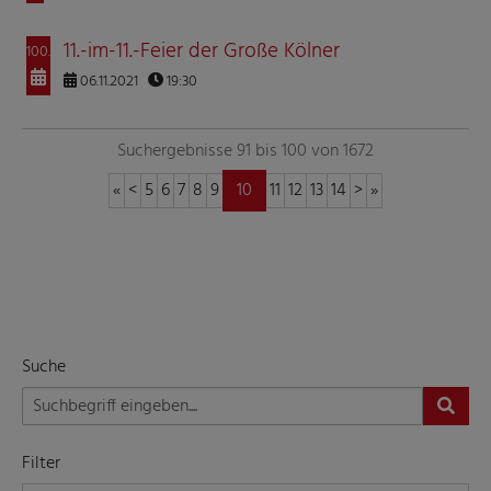
11.-im-11.-Feier der Große Kölner
100.
06.11.2021
19:30
Suchergebnisse 91 bis 100 von 1672
«
<
5
6
7
8
9
10
11
12
13
14
>
»
Suche
Filter