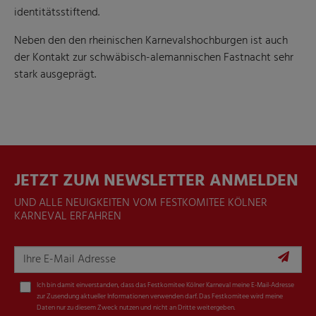
identitätsstiftend.
Neben den den rheinischen Karnevalshochburgen ist auch
der Kontakt zur schwäbisch-alemannischen Fastnacht sehr
stark ausgeprägt.
JETZT ZUM NEWSLETTER ANMELDEN
UND ALLE NEUIGKEITEN VOM FESTKOMITEE KÖLNER
KARNEVAL ERFAHREN
Ich bin damit einverstanden, dass das Festkomitee Kölner Karneval meine E-Mail-Adresse
zur Zusendung aktueller Informationen verwenden darf. Das Festkomitee wird meine
Daten nur zu diesem Zweck nutzen und nicht an Dritte weitergeben.