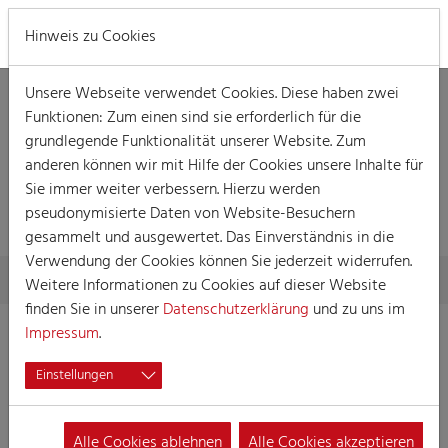
MENÜ
Hinweis zu Cookies
Unsere Webseite verwendet Cookies. Diese haben zwei
Funktionen: Zum einen sind sie erforderlich für die
grundlegende Funktionalität unserer Website. Zum
anderen können wir mit Hilfe der Cookies unsere Inhalte für
Sie immer weiter verbessern. Hierzu werden
PARTNERSCHAFTEN
pseudonymisierte Daten von Website-Besuchern
gesammelt und ausgewertet. Das Einverständnis in die
Verwendung der Cookies können Sie jederzeit widerrufen.
Skip to main content
You are here:
Home
Festkomitee
Partnerschaften
Weitere Informationen zu Cookies auf dieser Website
finden Sie in unserer
Datenschutzerklärung
und zu uns im
Impressum
.
Einstellungen
Alle Cookies ablehnen
Alle Cookies akzeptieren