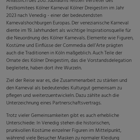
Anlässlich des 200. Jubiläums reisten Vertreter des
Festkomitees Kölner Karneval Kölner Dreigestirn im Jahr
2023 nach Venedig - einer der bedeutendsten
Karnevalshochburgen Europas. Der venezianische Karneval
diente im 19. Jahrhundert als wichtige Inspirationsquelle für
die Neuordnung des Kölner Karnevals. Elemente wie Figuren,
Kostüme und Einflüsse der Commedia dell’Arte prägten
auch die Traditionen in Köln maßgeblich. Auch Teile der
Ornate des Kölner Dreigestirn, das die Vorstandsdelegation
begleitete, haben dort ihre Wurzeln.
Ziel der Reise war es, die Zusammenarbeit zu stärken und
den Karneval als bedeutendes Kulturgut gemeinsam zu
pflegen und weiterzuentwickeln. Dazu zählte auch die
Unterzeichnung eines Partnerschaftsvertrags.
Trotz vieler Gemeinsamkeiten gibt es auch erhebliche
Unterschiede: In Venedig stehen die historischen,
prunkvollen Kostüme einzelner Figuren im Mittelpunkt,
während viele Besucher Masken zu normaler Kleidung