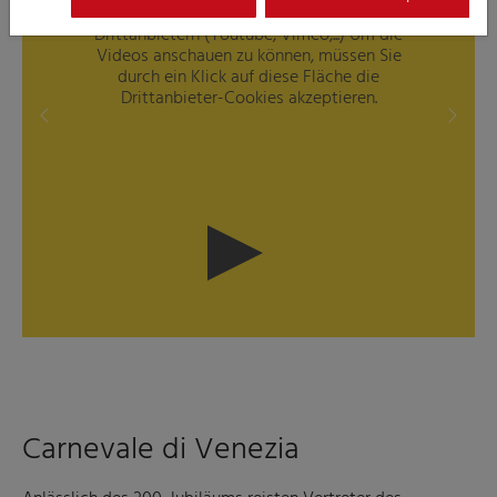
Dieses Element enthält externe Videos von
Drittanbietern (Youtube, Vimeo,...) Um die
Videos anschauen zu können, müssen Sie
durch ein Klick auf diese Fläche die
Drittanbieter-Cookies akzeptieren.
Previous
Next
Carnevale di Venezia