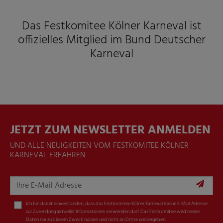
Das Festkomitee Kölner Karneval ist
offizielles Mitglied im Bund Deutscher
Karneval
JETZT ZUM NEWSLETTER ANMELDEN
UND ALLE NEUIGKEITEN VOM FESTKOMITEE KÖLNER
KARNEVAL ERFAHREN
Ich bin damit einverstanden, dass das Festkomitee Kölner Karneval meine E-Mail-Adresse
zur Zusendung aktueller Informationen verwenden darf. Das Festkomitee wird meine
Daten nur zu diesem Zweck nutzen und nicht an Dritte weitergeben.