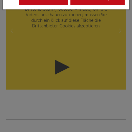
Dieses Element enthält externe Videos von
Drittanbietern (Youtube, Vimeo,...) Um die
Videos anschauen zu können, müssen Sie
durch ein Klick auf diese Fläche die
Drittanbieter-Cookies akzeptieren.
Previous
Next