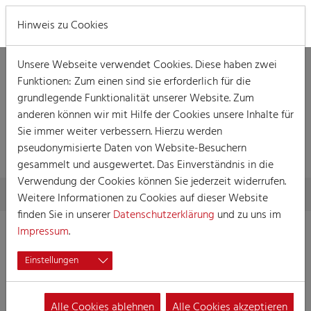
MENÜ
Hinweis zu Cookies
Unsere Webseite verwendet Cookies. Diese haben zwei
Funktionen: Zum einen sind sie erforderlich für die
grundlegende Funktionalität unserer Website. Zum
anderen können wir mit Hilfe der Cookies unsere Inhalte für
Sie immer weiter verbessern. Hierzu werden
PARTNER
pseudonymisierte Daten von Website-Besuchern
gesammelt und ausgewertet. Das Einverständnis in die
Verwendung der Cookies können Sie jederzeit widerrufen.
Skip to main content
You are here:
Home
Festkomitee
Partner
Weitere Informationen zu Cookies auf dieser Website
finden Sie in unserer
Datenschutzerklärung
und zu uns im
Impressum
.
Einstellungen
Alle Cookies ablehnen
Alle Cookies akzeptieren