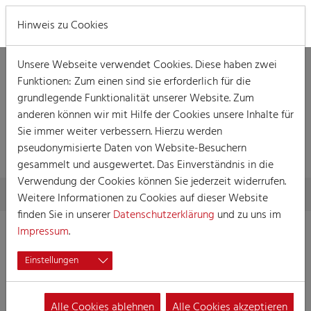
MENÜ
Hinweis zu Cookies
Unsere Webseite verwendet Cookies. Diese haben zwei
Funktionen: Zum einen sind sie erforderlich für die
grundlegende Funktionalität unserer Website. Zum
anderen können wir mit Hilfe der Cookies unsere Inhalte für
Sie immer weiter verbessern. Hierzu werden
PÄNZRECHTE
pseudonymisierte Daten von Website-Besuchern
gesammelt und ausgewertet. Das Einverständnis in die
Verwendung der Cookies können Sie jederzeit widerrufen.
Skip to main content
You are here:
Home
Festkomitee
Pänzrechte
Weitere Informationen zu Cookies auf dieser Website
finden Sie in unserer
Datenschutzerklärung
und zu uns im
Impressum
.
Einstellungen
Alle Cookies ablehnen
Alle Cookies akzeptieren