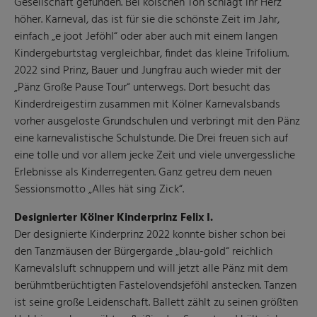
Gesellschaft gefunden. Bei kölschen Tön schlägt ihr Herz
höher. Karneval, das ist für sie die schönste Zeit im Jahr,
einfach „e joot Jeföhl“ oder aber auch mit einem langen
Kindergeburtstag vergleichbar, findet das kleine Trifolium.
2022 sind Prinz, Bauer und Jungfrau auch wieder mit der
„Pänz Große Pause Tour“ unterwegs. Dort besucht das
Kinderdreigestirn zusammen mit Kölner Karnevalsbands
vorher ausgeloste Grundschulen und verbringt mit den Pänz
eine karnevalistische Schulstunde. Die Drei freuen sich auf
eine tolle und vor allem jecke Zeit und viele unvergessliche
Erlebnisse als Kinderregenten. Ganz getreu dem neuen
Sessionsmotto „Alles hät sing Zick“.
Designierter Kölner Kinderprinz Felix I.
Der designierte Kinderprinz 2022 konnte bisher schon bei
den Tanzmäusen der Bürgergarde „blau-gold“ reichlich
Karnevalsluft schnuppern und will jetzt alle Pänz mit dem
berühmtberüchtigten Fastelovendsjeföhl anstecken. Tanzen
ist seine große Leidenschaft. Ballett zählt zu seinen größten