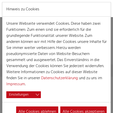
MENÜ
Hinweis zu Cookies
Unsere Webseite verwendet Cookies. Diese haben zwei
Funktionen: Zum einen sind sie erforderlich für die
grundlegende Funktionalität unserer Website. Zum
anderen können wir mit Hilfe der Cookies unsere Inhalte für
Sie immer weiter verbessern. Hierzu werden
PRESSE
pseudonymisierte Daten von Website-Besuchern
gesammelt und ausgewertet. Das Einverständnis in die
Verwendung der Cookies können Sie jederzeit widerrufen.
Skip to main content
You are here:
Home
Presse
Weitere Informationen zu Cookies auf dieser Website
finden Sie in unserer
Datenschutzerklärung
und zu uns im
Impressum
.
28.05.2026
Einstellungen
Kölner Dreigestirn
übergibt die Spenden der
Session 2026
Alle Cookies ablehnen
Alle Cookies akzeptieren