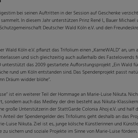
n
igestirn bei seinen Auftritten in der Session auf Geschenke verzich
ammelt. In diesem Jahr unterstützen Prinz René I., Bauer Michael
e Schutzgemeinschaft Deutscher Wald Köln e.V. und den Freundeskre
Wald Köln e.V. pflanzt das Trifolium einen „KarneWALD“ an, um a
terlassen und sich gleichzeitig auch außerhalb des Fastelovends fü
 unterstützt das 2009 gestartete Aufforstungsprojekt „Ein Wald fü
äche rund um Köln entstanden sind. Das Spendenprojekt passt natü
nn Dräum widder blöhe“.
sse“ ist ein weiterer Teil der Hommage an Marie-Luise Nikuta. Nich
ert, sondern auch das Medley der drei besteht aus Nikuta-Klassikern
e große Unterstützerin der StattGarde Colonia Ahoj e.V. und half 
in Anteil der Spendengelder des Trifoliums geht deshalb an das Pro
e-Luise Nikuta. Ziel ist es, junge kölsche Künstlerinnen und Künstle
 zu sichern und soziale Projekte im Sinne von Marie-Luise fördern.