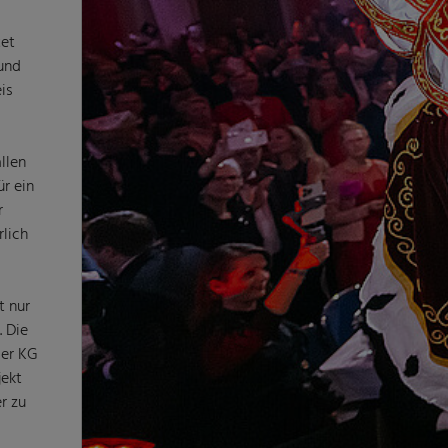
tet
 und
is
llen
r ein
r
rlich
t nur
. Die
der KG
jekt
r zu