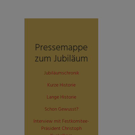
Pressemappe
zum Jubiläum
Jubiläumschronik
Kurze Historie
Lange Historie
Schon Gewusst?
Interview mit Festkomitee-
Präsident Christoph