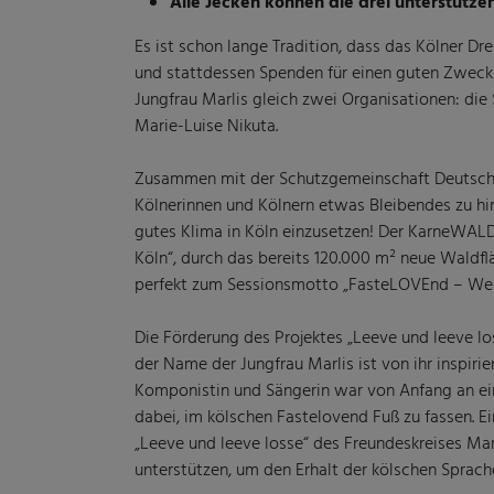
Alle Jecken können die drei unterstütze
Es ist schon lange Tradition, dass das Kölner Dre
und stattdessen Spenden für einen guten Zweck s
Jungfrau Marlis gleich zwei Organisationen: di
Marie-Luise Nikuta.
Zusammen mit der Schutzgemeinschaft Deutscher 
Kölnerinnen und Kölnern etwas Bleibendes zu hin
gutes Klima in Köln einzusetzen! Der KarneWALD
Köln“, durch das bereits 120.000 m² neue Waldfl
perfekt zum Sessionsmotto „FasteLOVEnd – We
Die Förderung des Projektes „Leeve und leeve lo
der Name der Jungfrau Marlis ist von ihr inspiri
Komponistin und Sängerin war von Anfang an ein
dabei, im kölschen Fastelovend Fuß zu fassen. E
„Leeve und leeve losse“ des Freundeskreises Mari
unterstützen, um den Erhalt der kölschen Sprache