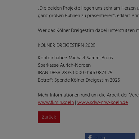
„Die beiden Projekte liegen uns sehr am Herzen u
ganz großen Bühnen zu präsentieren“, erklärt Prin
Wer das Kölner Dreigestirn dabei unterstützen 
KÖLNER DREIGESTIRN 2025
Kontoinhaber: Michael Samm-Bruns
Sparkasse Aurich-Norden
IBAN DE58 2835 0000 0146 0873 25
Betreff: Spende Kölner Dreigestirn 2025
Mehr Informationen rund um die Arbeit der Vere
www.fkmln.koeln
|
www.sdw-nrw-koeln.de
Zurück
teilen