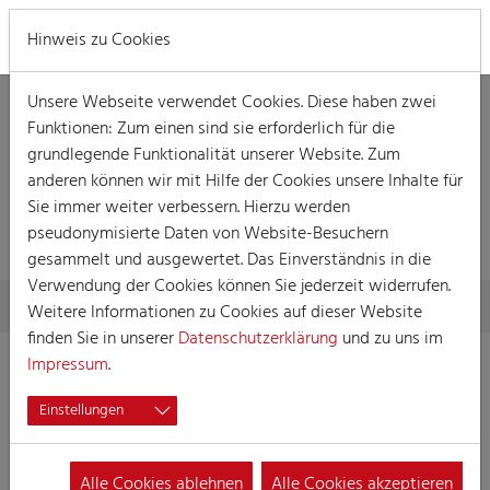
MENÜ
Hinweis zu Cookies
Unsere Webseite verwendet Cookies. Diese haben zwei
Funktionen: Zum einen sind sie erforderlich für die
grundlegende Funktionalität unserer Website. Zum
anderen können wir mit Hilfe der Cookies unsere Inhalte für
DETAILLIERTE
Sie immer weiter verbessern. Hierzu werden
INFORMATIONEN
pseudonymisierte Daten von Website-Besuchern
gesammelt und ausgewertet. Das Einverständnis in die
Verwendung der Cookies können Sie jederzeit widerrufen.
Skip to main content
You are here:
Home
Detaillierte Informationen
Weitere Informationen zu Cookies auf dieser Website
finden Sie in unserer
Datenschutzerklärung
und zu uns im
Impressum
.
Einstellungen
Männerchor Kölner
Bäcker von 1912 e.V.
Alle Cookies ablehnen
Alle Cookies akzeptieren