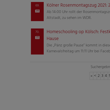
Kölner Rosenmontagszug 2021: Zu
69.
Ab 14:00 Uhr rollt der Rosenmontagsz
Altstadt, zu sehen im WDR.
Homeschooling op Kölsch: Festk
70.
Hause
Die „Pänz große Pause” kommt in diese
Karnevalsfreitag um 11:11 Uhr bei Face
Suchergebni
«
<
2
3
4