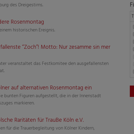
F
burg des Dreigestirns.
T
andere Rosenmontag
inem historischen Ereignis.
fallenste “Zoch”! Motto: Nur zesamme sin mer
r veranstaltet das Festkomitee den ausgefallensten
at.
lner auf alternativen Rosenmontag ein
 bunten Figuren aufgestellt, die in der Innenstadt
szuges markieren.
lsche Raritäten für TrauBe Köln e.V.
n für die Trauerbegleitung von Kölner Kindern,