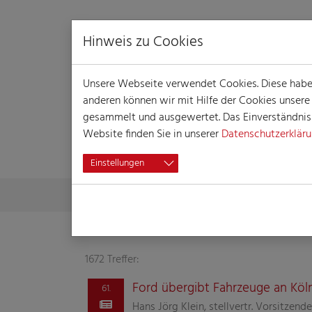
Hinweis zu Cookies
Unsere Webseite verwendet Cookies. Diese haben 
anderen können wir mit Hilfe der Cookies unser
gesammelt und ausgewertet. Das Einverständnis i
Website finden Sie in unserer
Datenschutzerklär
SUCHERGEBNISS
Einstellungen
Skip to main content
You are here:
Home
Suchergebnisse
1672 Treffer:
Ford übergibt Fahrzeuge an Köln
61.
Hans Jörg Klein, stellvertr. Vorsitze