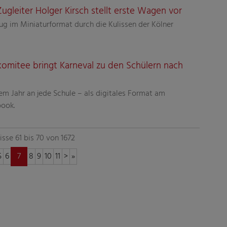
gleiter Holger Kirsch stellt erste Wagen vor
ug im Miniaturformat durch die Kulissen der Kölner
omitee bringt Karneval zu den Schülern nach
m Jahr an jede Schule – als digitales Format am
book.
sse 61 bis 70 von 1672
5
6
7
8
9
10
11
>
»