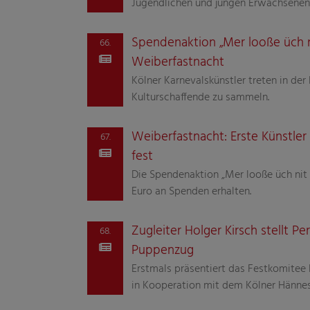
Jugendlichen und jungen Erwachsenen
Spendenaktion „Mer looße üch nit
66.
Weiberfastnacht
Kölner Karnevalskünstler treten in de
Kulturschaffende zu sammeln.
Weiberfastnacht: Erste Künstler
67.
fest
Die Spendenaktion „Mer looße üch nit 
Euro an Spenden erhalten.
Zugleiter Holger Kirsch stellt P
68.
Puppenzug
Erstmals präsentiert das Festkomitee
in Kooperation mit dem Kölner Hännes