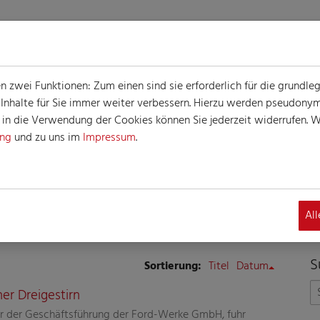
zwei Funktionen: Zum einen sind sie erforderlich für die grundle
e Inhalte für Sie immer weiter verbessern. Hierzu werden pseudon
n die Verwendung der Cookies können Sie jederzeit widerrufen. We
ung
und zu uns im
Impressum
.
E
Al
S
Sortierung:
Titel
Datum
er Dreigestirn
nder der Geschäftsführung der Ford-Werke GmbH, fuhr