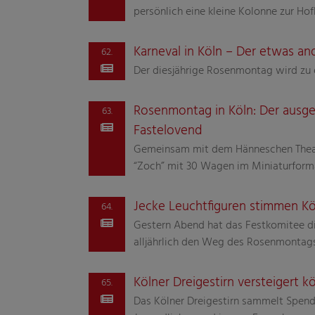
persönlich eine kleine Kolonne zur Hof
Karneval in Köln – Der etwas 
62.
Der diesjährige Rosenmontag wird zu e
Rosenmontag in Köln: Der ausge
63.
Fastelovend
Gemeinsam mit dem Hänneschen Theate
“Zoch” mit 30 Wagen im Miniaturform
Jecke Leuchtfiguren stimmen Kö
64.
Gestern Abend hat das Festkomitee die
alljährlich den Weg des Rosenmontag
Kölner Dreigestirn versteigert kö
65.
Das Kölner Dreigestirn sammelt Spende