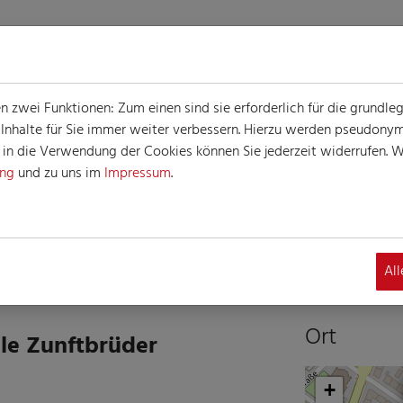
zwei Funktionen: Zum einen sind sie erforderlich für die grundle
e Inhalte für Sie immer weiter verbessern. Hierzu werden pseudon
n die Verwendung der Cookies können Sie jederzeit widerrufen. We
ung
und zu uns im
Impressum
.
G
altung
Al
Ort
ele Zunftbrüder
+