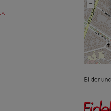
−
 V.
Bilder un