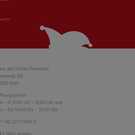
 nur zu
weg 134,
aus des Kölner Karnevals
aarweg 134
0825 Köln
ffnungszeiten
 – Fr 9:00 Uhr – 13:00 Uhr und
o – Do 14:00 Uhr – 16:00 Uhr
+49 221 57400-0
E-Mail senden