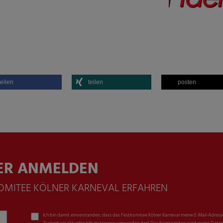
teilen
teilen
posten
ER ANMELDEN
KOMITEE KÖLNER KARNEVAL ERFAHREN
Ich bin damit einverstanden, dass das Festkomitee Kölner Karneval meine E-Mail-Adress