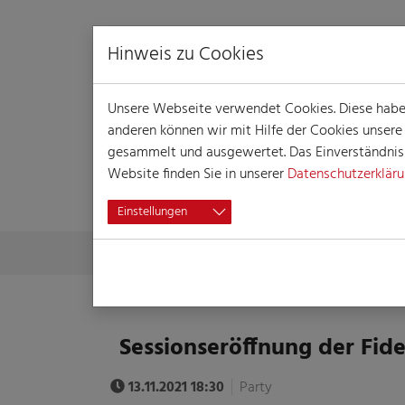
Hinweis zu Cookies
Unsere Webseite verwendet Cookies. Diese haben 
anderen können wir mit Hilfe der Cookies unser
gesammelt und ausgewertet. Das Einverständnis i
Website finden Sie in unserer
Datenschutzerklär
VERANSTALTUN
Einstellungen
Skip to main content
You are here:
Home
Session
Veranstaltungen
Veranst
Sessionseröffnung der Fid
13.11.2021 18:30
Party