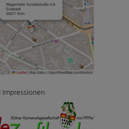
Wagenhalle Vondellstraße 4-8
Südstadt
50677 Köln
Leaflet
|
Map data © OpenStreetMap contributors
d Impressionen