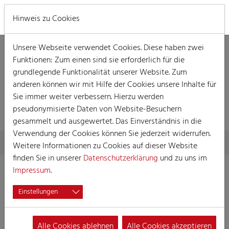
MENÜ
Hinweis zu Cookies
Unsere Webseite verwendet Cookies. Diese haben zwei
Funktionen: Zum einen sind sie erforderlich für die
grundlegende Funktionalität unserer Website. Zum
anderen können wir mit Hilfe der Cookies unsere Inhalte für
DETAILLIERTE
Sie immer weiter verbessern. Hierzu werden
INFORMATIONEN
pseudonymisierte Daten von Website-Besuchern
gesammelt und ausgewertet. Das Einverständnis in die
Verwendung der Cookies können Sie jederzeit widerrufen.
Skip to main content
You are here:
Home
Detaillierte Informationen
Weitere Informationen zu Cookies auf dieser Website
finden Sie in unserer
Datenschutzerklärung
und zu uns im
Impressum
.
Einstellungen
KKG Fidele Zunftbrüder
von 1919 e. V.
Alle Cookies ablehnen
Alle Cookies akzeptieren