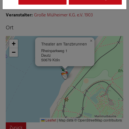
Ort:
Theater am Tanzbrunnen
Veranstalter:
Große Mülheimer K.G. e.V. 1903
Ort
×
+
Theater am Tanzbrunnen
Rheinparkweg 1
−
Deutz
50679 Köln
Leaflet
|
Map data © OpenStreetMap contributors
Zurück