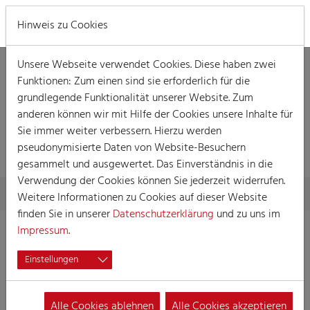
MENÜ
Hinweis zu Cookies
Unsere Webseite verwendet Cookies. Diese haben zwei
Funktionen: Zum einen sind sie erforderlich für die
grundlegende Funktionalität unserer Website. Zum
anderen können wir mit Hilfe der Cookies unsere Inhalte für
Sie immer weiter verbessern. Hierzu werden
VERANSTALTUNG
pseudonymisierte Daten von Website-Besuchern
gesammelt und ausgewertet. Das Einverständnis in die
Verwendung der Cookies können Sie jederzeit widerrufen.
Skip to main content
You are here:
Home
Session
Veranstaltungen
Veranstaltung
Weitere Informationen zu Cookies auf dieser Website
finden Sie in unserer
Datenschutzerklärung
und zu uns im
Impressum
.
Mädchensitzung der Große Mülheimer
Einstellungen
K.G.
08.02.2023 17:40
Damensitzung
Alle Cookies ablehnen
Alle Cookies akzeptieren