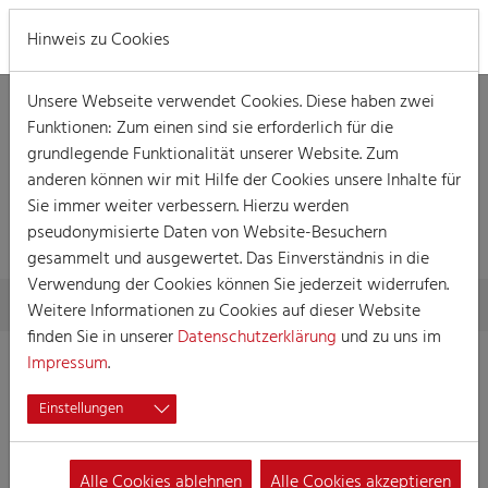
MENÜ
Hinweis zu Cookies
Unsere Webseite verwendet Cookies. Diese haben zwei
Funktionen: Zum einen sind sie erforderlich für die
grundlegende Funktionalität unserer Website. Zum
anderen können wir mit Hilfe der Cookies unsere Inhalte für
Sie immer weiter verbessern. Hierzu werden
VERANSTALTUNG
pseudonymisierte Daten von Website-Besuchern
gesammelt und ausgewertet. Das Einverständnis in die
Verwendung der Cookies können Sie jederzeit widerrufen.
Skip to main content
You are here:
Home
Session
Veranstaltungen
Veranstaltung
Weitere Informationen zu Cookies auf dieser Website
finden Sie in unserer
Datenschutzerklärung
und zu uns im
Impressum
.
Mädchensitzung
Einstellungen
13.01.2026 17:00
Veranstaltungen, Damensitzung
Alle Cookies ablehnen
Alle Cookies akzeptieren
Sitzung der Lyskircher Junge Gesellschaft zur Pflege Kölner