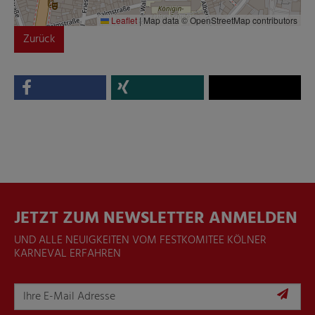
Leaflet
|
Map data © OpenStreetMap contributors
Zurück
JETZT ZUM NEWSLETTER ANMELDEN
UND ALLE NEUIGKEITEN VOM FESTKOMITEE KÖLNER
KARNEVAL ERFAHREN