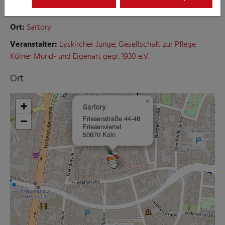
Mund- und Eigenart gegr. 1930 e.V.
Ort:
Sartory
Veranstalter:
Lyskircher Junge, Gesellschaft zur Pflege
Kölner Mund- und Eigenart gegr. 1930 e.V.
Ort
×
+
Sartory
Friesenstraße 44-48
−
Friesenviertel
50670 Köln