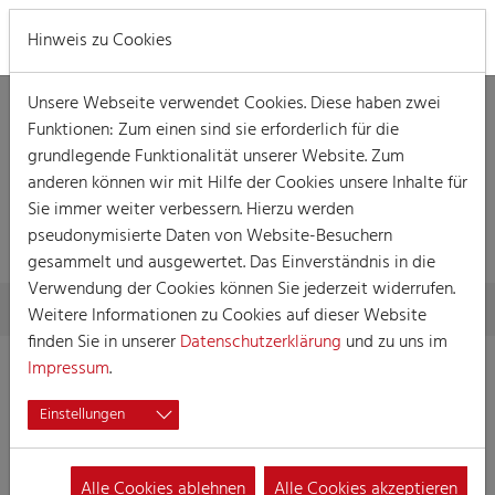
MENÜ
Hinweis zu Cookies
Unsere Webseite verwendet Cookies. Diese haben zwei
Funktionen: Zum einen sind sie erforderlich für die
grundlegende Funktionalität unserer Website. Zum
anderen können wir mit Hilfe der Cookies unsere Inhalte für
Sie immer weiter verbessern. Hierzu werden
VERANSTALTUNG
pseudonymisierte Daten von Website-Besuchern
gesammelt und ausgewertet. Das Einverständnis in die
Verwendung der Cookies können Sie jederzeit widerrufen.
Skip to main content
You are here:
Home
Session
Veranstaltungen
Veranstaltung
Weitere Informationen zu Cookies auf dieser Website
finden Sie in unserer
Datenschutzerklärung
und zu uns im
Impressum
.
Damensitzung der KG "Die Isenburger"
Einstellungen
12.01.2023 15:30
Damensitzung
Alle Cookies ablehnen
Alle Cookies akzeptieren
Ort:
Dorint an der Messe