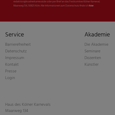
redaktion@koelnerkarneval.de oder per Brief an das Festkomitee Kölner Karneval,
Maarweg 134, 50825 Köln. Alle Informationen zum Datenschutz finde ich
hier
.
Service
Akademie
Barrierefreiheit
Die Akademie
Datenschutz
Seminare
Impressum
Dozenten
Kontakt
Künstler
Presse
Login
Haus des Kölner Karnevals
Maarweg 134