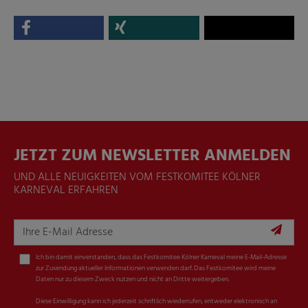
JETZT ZUM NEWSLETTER ANMELDEN
UND ALLE NEUIGKEITEN VOM FESTKOMITEE KÖLNER
KARNEVAL ERFAHREN
Ich bin damit einverstanden, dass das Festkomitee Kölner Karneval meine E-Mail-Adresse
zur Zusendung aktueller Informationen verwenden darf. Das Festkomitee wird meine
Daten nur zu diesem Zweck nutzen und nicht an Dritte weitergeben.
Diese Einwilligung kann ich jederzeit schriftlich wiederrufen, entweder elektronisch an