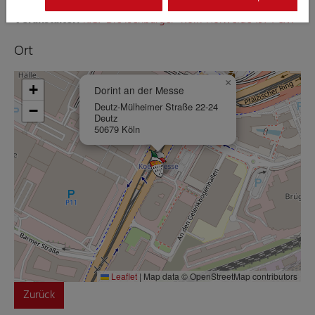
Veranstalter:
K.G. “Die Isenburger” Köln-Holweide 1974 e.V.
Ort
×
+
Dorint an der Messe
Deutz-Mülheimer Straße 22-24
−
Deutz
50679 Köln
Leaflet
|
Map data © OpenStreetMap contributors
Zurück