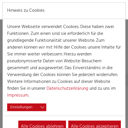
MENÜ
Hinweis zu Cookies
Unsere Webseite verwendet Cookies. Diese haben zwei
Funktionen: Zum einen sind sie erforderlich für die
grundlegende Funktionalität unserer Website. Zum
anderen können wir mit Hilfe der Cookies unsere Inhalte für
DETAILLIERTE
Sie immer weiter verbessern. Hierzu werden
INFORMATIONEN
pseudonymisierte Daten von Website-Besuchern
gesammelt und ausgewertet. Das Einverständnis in die
Verwendung der Cookies können Sie jederzeit widerrufen.
Skip to main content
You are here:
Home
Detaillierte Informationen
Weitere Informationen zu Cookies auf dieser Website
finden Sie in unserer
Datenschutzerklärung
und zu uns im
Impressum
.
K.G. “Die Isenburger”
Einstellungen
Köln-Holweide 1974
e.V.
Alle Cookies ablehnen
Alle Cookies akzeptieren