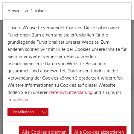
MENÜ
Hinweis zu Cookies
Unsere Webseite verwendet Cookies. Diese haben zwei
Funktionen: Zum einen sind sie erforderlich für die
grundlegende Funktionalität unserer Website. Zum
anderen können wir mit Hilfe der Cookies unsere Inhalte für
Sie immer weiter verbessern. Hierzu werden
SEMINAR
pseudonymisierte Daten von Website-Besuchern
gesammelt und ausgewertet. Das Einverständnis in die
Verwendung der Cookies können Sie jederzeit widerrufen.
Skip to main content
You are here:
Home
Die Akademie
Seminar
Weitere Informationen zu Cookies auf dieser Website
finden Sie in unserer
Datenschutzerklärung
und zu uns im
Impressum
.
Vereinsrecht
Einstellungen
15.09.2025 |
18:00 - 21:00
Das Seminar beinhaltet folgende Themen:
Alle Cookies ablehnen
Alle Cookies akzeptieren