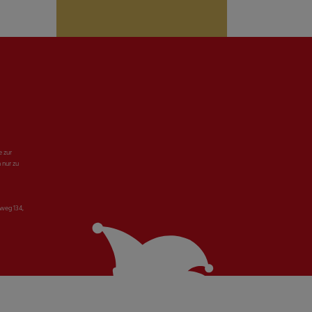
e zur
 nur zu
weg 134,