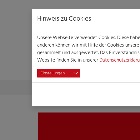
Hinweis zu Cookies
Unsere Webseite verwendet Cookies. Diese haben 
anderen können wir mit Hilfe der Cookies unser
gesammelt und ausgewertet. Das Einverständnis i
Website finden Sie in unserer
Datenschutzerklär
PRESSE
Einstellungen
Skip to main content
You are here:
Home
Presse