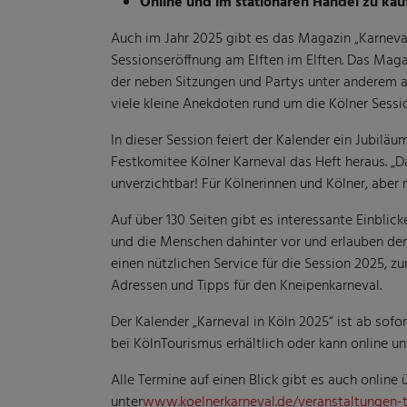
Online und im stationären Handel zu kau
Auch im Jahr 2025 gibt es das Magazin „Karneval 
Sessionseröffnung am Elften im Elften. Das Maga
der neben Sitzungen und Partys unter anderem a
viele kleine Anekdoten rund um die Kölner Sessi
In dieser Session feiert der Kalender ein Jubil
Festkomitee Kölner Karneval das Heft heraus. „Da
unverzichtbar! Für Kölnerinnen und Kölner, aber 
Auf über 130 Seiten gibt es interessante Einblick
und die Menschen dahinter vor und erlauben den 
einen nützlichen Service für die Session 2025,
Adressen und Tipps für den Kneipenkarneval.
Der Kalender „Karneval in Köln 2025“ ist ab sof
bei KölnTourismus erhältlich oder kann online u
Alle Termine auf einen Blick gibt es auch online
unter
www.koelnerkarneval.de/veranstaltungen-