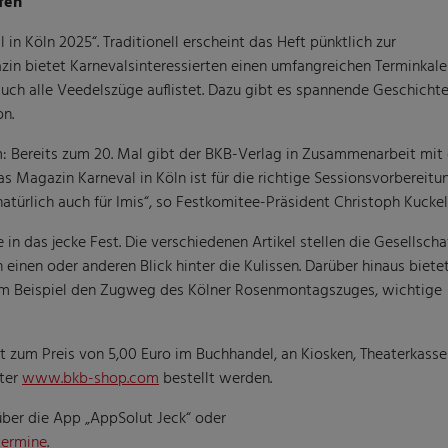
fen
in Köln 2025“. Traditionell erscheint das Heft pünktlich zur
zin bietet Karnevalsinteressierten einen umfangreichen Terminkale
uch alle Veedelszüge auflistet. Dazu gibt es spannende Geschicht
on.
äum: Bereits zum 20. Mal gibt der BKB-Verlag in Zusammenarbeit mi
s Magazin Karneval in Köln ist für die richtige Sessionsvorbereitu
natürlich auch für Imis“, so Festkomitee-Präsident Christoph Kuckel
e in das jecke Fest. Die verschiedenen Artikel stellen die Gesellscha
einen oder anderen Blick hinter die Kulissen. Darüber hinaus biete
 zum Beispiel den Zugweg des Kölner Rosenmontagszuges, wichtige
ort zum Preis von 5,00 Euro im Buchhandel, an Kiosken, Theaterkass
nter
www.bkb-shop.com
bestellt werden.
 über die App „AppSolut Jeck“ oder
termine
.