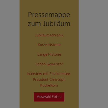
Pressemappe
zum Jubiläum
Jubiläumschronik
Kurze Historie
Lange Historie
Schon Gewusst?
Interview mit Festkomitee-
Präsident Christoph
Kuckelkorn
Auswahl Fotos