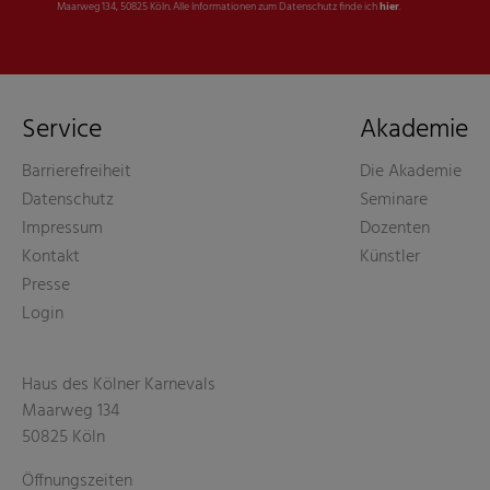
Maarweg 134, 50825 Köln. Alle Informationen zum Datenschutz finde ich
hier
.
Service
Akademie
Barrierefreiheit
Die Akademie
Datenschutz
Seminare
Impressum
Dozenten
Kontakt
Künstler
Presse
Login
Haus des Kölner Karnevals
Maarweg 134
50825 Köln
Öffnungszeiten