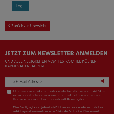
Login
Zurück zur Übersicht
JETZT ZUM NEWSLETTER ANMELDEN
UND ALLE NEUIGKEITEN VOM FESTKOMITEE KÖLNER
KARNEVAL ERFAHREN
Ich bin damit einverstanden, dass das Festkomitee Kölner Karneval meine E-Mail-Adresse
zur Zusendung aktueller Informationen verwenden darf. Das Festkomitee wird meine
Daten nur zu diesem Zweck nutzen und nicht an Dritte weitergeben.
Diese Einwilligung kann ich jederzeit schriftlich wiederrufen, entweder elektronisch an
redaktion@koelnerkarneval.de oder per Brief an das Festkomitee Kölner Karneval,