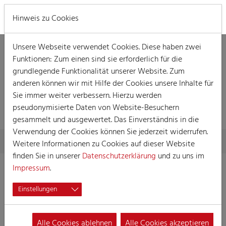
MENÜ
Hinweis zu Cookies
Unsere Webseite verwendet Cookies. Diese haben zwei
Funktionen: Zum einen sind sie erforderlich für die
grundlegende Funktionalität unserer Website. Zum
anderen können wir mit Hilfe der Cookies unsere Inhalte für
DETAILLIERTE
Sie immer weiter verbessern. Hierzu werden
INFORMATIONEN
pseudonymisierte Daten von Website-Besuchern
gesammelt und ausgewertet. Das Einverständnis in die
Verwendung der Cookies können Sie jederzeit widerrufen.
Skip to main content
You are here:
Home
Detaillierte Informationen
Weitere Informationen zu Cookies auf dieser Website
finden Sie in unserer
Datenschutzerklärung
und zu uns im
Impressum
.
Kölner Männer-
Einstellungen
Gesang-Verein anno
1842
Alle Cookies ablehnen
Alle Cookies akzeptieren