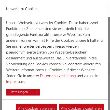
MENÜ
Hinweis zu Cookies
Unsere Webseite verwendet Cookies. Diese haben zwei
Funktionen: Zum einen sind sie erforderlich für die
grundlegende Funktionalität unserer Website. Zum
anderen können wir mit Hilfe der Cookies unsere Inhalte für
Sie immer weiter verbessern. Hierzu werden
SUCHERGEBNISSE
pseudonymisierte Daten von Website-Besuchern
gesammelt und ausgewertet. Das Einverständnis in die
Verwendung der Cookies können Sie jederzeit widerrufen.
Skip to main content
You are here:
Home
Suchergebnisse
Weitere Informationen zu Cookies auf dieser Website
finden Sie in unserer
Datenschutzerklärung
und zu uns im
Impressum
.
1672 Treffer:
Sortierung:
Titel
Datum
Einstellungen
Burgwächter Schmölzje Karnevalssitzung
1.
31.01.2027
20:00
Alle Cookies ablehnen
Alle Cookies akzeptieren
Sitzung der KG Die Burgwächter vun Hollwigg e.V.