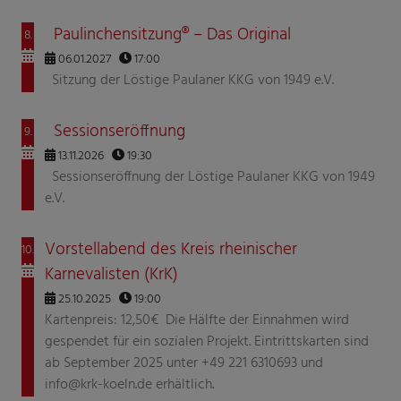
Paulinchensitzung® – Das Original
8.
06.01.2027
17:00
Sitzung der Löstige Paulaner KKG von 1949 e.V.
Sessionseröffnung
9.
13.11.2026
19:30
Sessionseröffnung der Löstige Paulaner KKG von 1949
e.V.
Vorstellabend des Kreis rheinischer
10.
Karnevalisten (KrK)
25.10.2025
19:00
Kartenpreis: 12,50€ Die Hälfte der Einnahmen wird
gespendet für ein sozialen Projekt. Eintrittskarten sind
ab September 2025 unter +49 221 6310693 und
info@krk-koeln.de erhältlich.