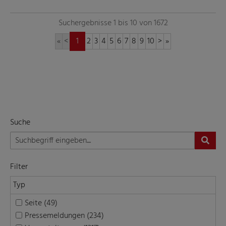
Suchergebnisse 1 bis 10 von 1672
«
<
1
2
3
4
5
6
7
8
9
10
>
»
Suche
Filter
Typ
Seite (49)
Pressemeldungen (234)