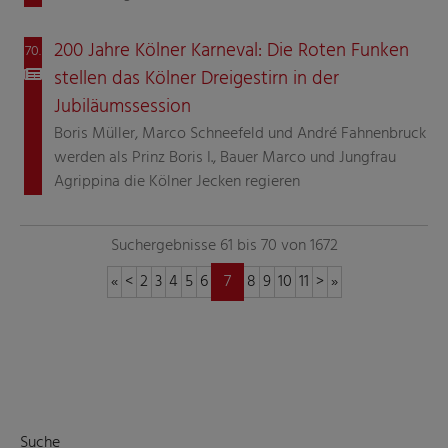
200 Jahre Kölner Karneval: Die Roten Funken
70.
stellen das Kölner Dreigestirn in der
Jubiläumssession
Boris Müller, Marco Schneefeld und André Fahnenbruck
werden als Prinz Boris I., Bauer Marco und Jungfrau
Agrippina die Kölner Jecken regieren
Suchergebnisse 61 bis 70 von 1672
«
<
2
3
4
5
6
7
8
9
10
11
>
»
Suche