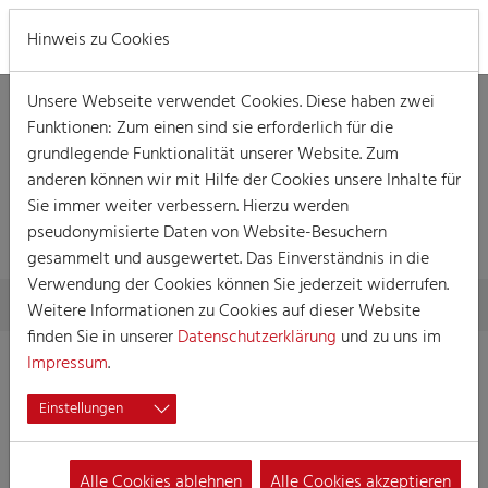
MENÜ
Hinweis zu Cookies
Unsere Webseite verwendet Cookies. Diese haben zwei
Funktionen: Zum einen sind sie erforderlich für die
grundlegende Funktionalität unserer Website. Zum
anderen können wir mit Hilfe der Cookies unsere Inhalte für
Sie immer weiter verbessern. Hierzu werden
SUCHERGEBNISSE
pseudonymisierte Daten von Website-Besuchern
gesammelt und ausgewertet. Das Einverständnis in die
Verwendung der Cookies können Sie jederzeit widerrufen.
Skip to main content
You are here:
Home
Suchergebnisse
Weitere Informationen zu Cookies auf dieser Website
finden Sie in unserer
Datenschutzerklärung
und zu uns im
Impressum
.
1672 Treffer:
Sortierung:
Titel
Datum
Einstellungen
2. Kostümsitzung
61.
17.02.2023
19:45
Alle Cookies ablehnen
Alle Cookies akzeptieren
2. Kostümsitzung vom Reiter-Korps „Jan von Werth“ von