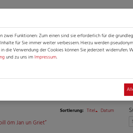
zwei Funktionen: Zum einen sind sie erforderlich für die grundle
e Inhalte für Sie immer weiter verbessern. Hierzu werden pseudon
n die Verwendung der Cookies können Sie jederzeit widerrufen. We
ung
und zu uns im
Impressum
.
E
Al
S
Sortierung:
Titel
Datum
pill öm Jan un Griet”