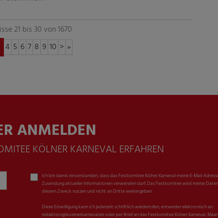
sse 21 bis 30 von 1670
4
5
6
7
8
9
10
>
»
ER ANMELDEN
KOMITEE KÖLNER KARNEVAL ERFAHREN
Ich bin damit einverstanden, dass das Festkomitee Kölner Karneval meine E-Mail-Adress
Zusendung aktueller Informationen verwenden darf. Das Festkomitee wird meine Daten
diesem Zweck nutzen und nicht an Dritte weitergeben.
Diese Einwilligung kann ich jederzeit schriftlich wiederrufen, entweder elektronisch an
redaktion@koelnerkarneval.de oder per Brief an das Festkomitee Kölner Karneval, Maar