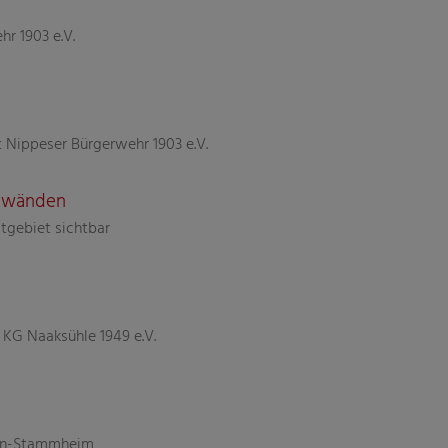
r 1903 e.V.
t Nippeser Bürgerwehr 1903 e.V.
atwänden
tgebiet sichtbar
KG Naaksühle 1949 e.V.
öln-Stammheim