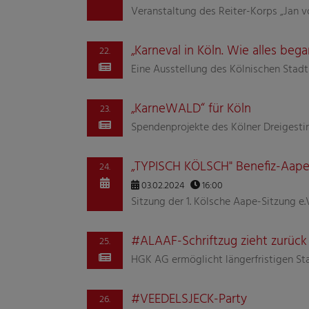
Veranstaltung des Reiter-Korps „Jan v
„Karneval in Köln. Wie alles beg
22.
Eine Ausstellung des Kölnischen Sta
„KarneWALD“ für Köln
23.
Spendenprojekte des Kölner Dreigesti
„TYPISCH KÖLSCH" Benefiz-Aape
24.
03.02.2024
16:00
Sitzung der 1. Kölsche Aape-Sitzung e.
#ALAAF-Schriftzug zieht zurück 
25.
HGK AG ermöglicht längerfristigen St
#VEEDELSJECK-Party
26.