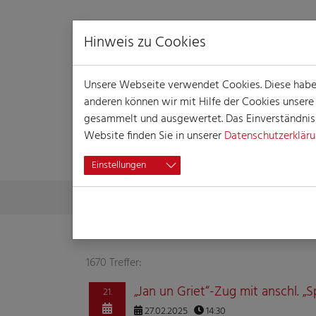
Hinweis zu Cookies
Unsere Webseite verwendet Cookies. Diese haben 
anderen können wir mit Hilfe der Cookies unser
gesammelt und ausgewertet. Das Einverständnis i
Website finden Sie in unserer
Datenschutzerklär
SUCHERGEBNISS
Einstellungen
Skip to main content
You are here:
Home
Suchergebnisse
1670 Treffer:
„Jan un Griet“-Zug mit anschl. „S
21.
27.02.2025
14:30