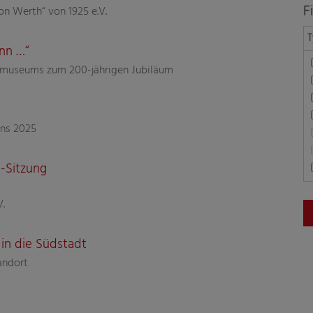
F
on Werth“ von 1925 e.V.
T
ann …“
dtmuseums zum 200-jährigen Jubiläum
rns 2025
-Sitzung
V.
in die Südstadt
andort