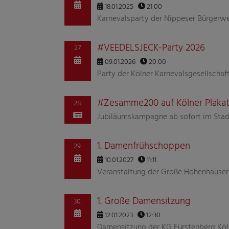
18.01.2025
21:00
Karnevalsparty der Nippeser Bürgerweh
#VEEDELSJECK-Party 2026
27.
09.01.2026
20:00
Party der Kölner Karnevalsgesellschaf
#Zesamme200 auf Kölner Plak
28.
Jubiläumskampagne ab sofort im Stad
1. Damenfrühschoppen
29.
10.01.2027
11:11
Veranstaltung der Große Höhenhauser 
1. Große Damensitzung
30.
12.01.2023
12:30
Damensitzung der KG Fürstenberg K