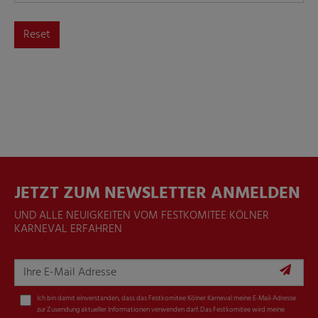
Reset
JETZT ZUM NEWSLETTER ANMELDEN
UND ALLE NEUIGKEITEN VOM FESTKOMITEE KÖLNER
KARNEVAL ERFAHREN
Ich bin damit einverstanden, dass das Festkomitee Kölner Karneval meine E-Mail-Adresse
zur Zusendung aktueller Informationen verwenden darf. Das Festkomitee wird meine