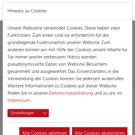
MENÜ
Hinweis zu Cookies
Unsere Webseite verwendet Cookies. Diese haben zwei
Funktionen: Zum einen sind sie erforderlich für die
grundlegende Funktionalität unserer Website. Zum
anderen können wir mit Hilfe der Cookies unsere Inhalte für
Sie immer weiter verbessern. Hierzu werden
SUCHERGEBNISSE
pseudonymisierte Daten von Website-Besuchern
gesammelt und ausgewertet. Das Einverständnis in die
Verwendung der Cookies können Sie jederzeit widerrufen.
Skip to main content
You are here:
Home
Suchergebnisse
Weitere Informationen zu Cookies auf dieser Website
finden Sie in unserer
Datenschutzerklärung
und zu uns im
Impressum
.
1672 Treffer:
Sortierung:
Titel
Datum
Einstellungen
Verkauf der Heinze aus dem
1591.
Rosenmontagszug
Alle Cookies ablehnen
Alle Cookies akzeptieren