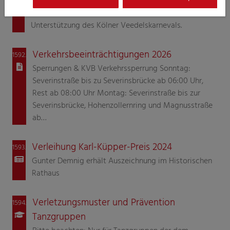
Zugleiter Holger Kirsch bietet Heinze aus dem Zoch
für 111,- Euro zum Verkauf, der Erlös dient der
Unterstützung des Kölner Veedelskarnevals.
Verkehrsbeeinträchtigungen 2026
1592.
Sperrungen & KVB Verkehrssperrung Sonntag:
Severinstraße bis zu Severinsbrücke ab 06:00 Uhr,
Rest ab 08:00 Uhr Montag: Severinstraße bis zur
Severinsbrücke, Hohenzollernring und Magnusstraße
ab…
Verleihung Karl-Küpper-Preis 2024
1593.
Gunter Demnig erhält Auszeichnung im Historischen
Rathaus
Verletzungsmuster und Prävention
1594.
Tanzgruppen