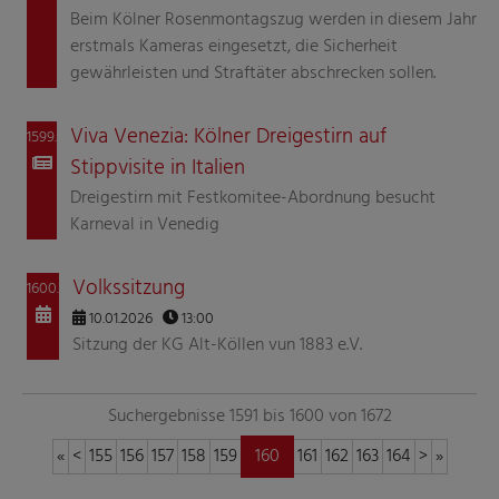
Beim Kölner Rosenmontagszug werden in diesem Jahr
erstmals Kameras eingesetzt, die Sicherheit
gewährleisten und Straftäter abschrecken sollen.
Viva Venezia: Kölner Dreigestirn auf
1599.
Stippvisite in Italien
Dreigestirn mit Festkomitee-Abordnung besucht
Karneval in Venedig
Volkssitzung
1600.
10.01.2026
13:00
Sitzung der KG Alt-Köllen vun 1883 e.V.
Suchergebnisse 1591 bis 1600 von 1672
«
<
155
156
157
158
159
160
161
162
163
164
>
»