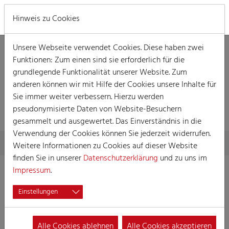
MENÜ
Hinweis zu Cookies
Unsere Webseite verwendet Cookies. Diese haben zwei
Funktionen: Zum einen sind sie erforderlich für die
grundlegende Funktionalität unserer Website. Zum
anderen können wir mit Hilfe der Cookies unsere Inhalte für
Sie immer weiter verbessern. Hierzu werden
VERANSTALTUNG
pseudonymisierte Daten von Website-Besuchern
gesammelt und ausgewertet. Das Einverständnis in die
Verwendung der Cookies können Sie jederzeit widerrufen.
Skip to main content
You are here:
Home
Session
Veranstaltungen
Veranstaltung
Weitere Informationen zu Cookies auf dieser Website
finden Sie in unserer
Datenschutzerklärung
und zu uns im
Impressum
.
Veedelszog in Sülz-Klettenberg
Einstellungen
04.03.2025 13:00
Veranstaltungen, Straßenkarneval, Karnevalszüge
Alle Cookies ablehnen
Alle Cookies akzeptieren