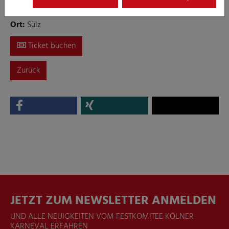
Veedelszug in Sülz-Klettenberg
Ort:
Sülz
Ticket buchen
Zurück
JETZT ZUM NEWSLETTER ANMELDEN
UND ALLE NEUIGKEITEN VOM FESTKOMITEE KÖLNER
KARNEVAL ERFAHREN