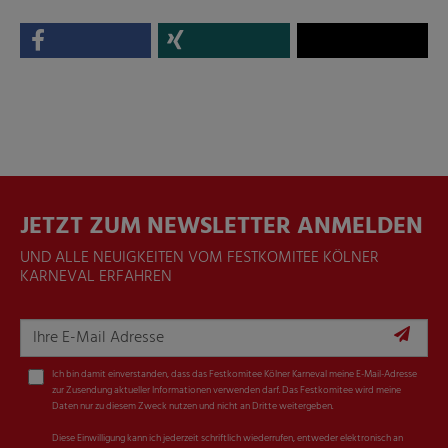
JETZT ZUM NEWSLETTER ANMELDEN
UND ALLE NEUIGKEITEN VOM FESTKOMITEE KÖLNER
KARNEVAL ERFAHREN
Ich bin damit einverstanden, dass das Festkomitee Kölner Karneval meine E-Mail-Adresse
zur Zusendung aktueller Informationen verwenden darf. Das Festkomitee wird meine
Daten nur zu diesem Zweck nutzen und nicht an Dritte weitergeben.
Diese Einwilligung kann ich jederzeit schriftlich wiederrufen, entweder elektronisch an