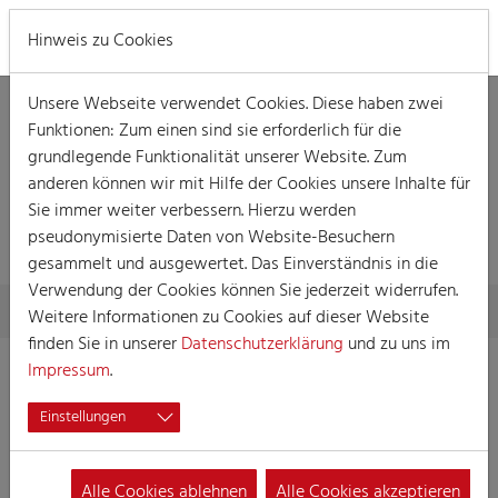
MENÜ
Hinweis zu Cookies
Unsere Webseite verwendet Cookies. Diese haben zwei
Funktionen: Zum einen sind sie erforderlich für die
grundlegende Funktionalität unserer Website. Zum
anderen können wir mit Hilfe der Cookies unsere Inhalte für
Sie immer weiter verbessern. Hierzu werden
VERANSTALTUNG
pseudonymisierte Daten von Website-Besuchern
gesammelt und ausgewertet. Das Einverständnis in die
Verwendung der Cookies können Sie jederzeit widerrufen.
Skip to main content
You are here:
Home
Session
Veranstaltungen
Veranstaltung
Weitere Informationen zu Cookies auf dieser Website
finden Sie in unserer
Datenschutzerklärung
und zu uns im
Impressum
.
Urkölsche Sitzung der Damengarde
Einstellungen
03.02.2023 19:00
Kostümsitzung
Alle Cookies ablehnen
Alle Cookies akzeptieren
Ort:
Maritim Hotel