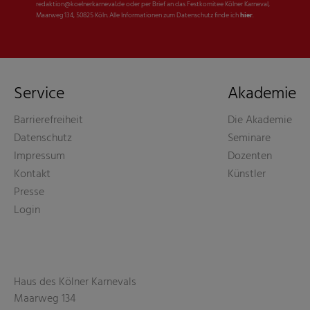
redaktion@koelnerkarneval.de oder per Brief an das Festkomitee Kölner Karneval,
Maarweg 134, 50825 Köln. Alle Informationen zum Datenschutz finde ich
hier
.
Service
Akademie
Barrierefreiheit
Die Akademie
Datenschutz
Seminare
Impressum
Dozenten
Kontakt
Künstler
Presse
Login
Haus des Kölner Karnevals
Maarweg 134