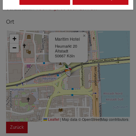
Veranstalter:
1. Damengarde Coeln 2014 e.V.
Ort
×
+
Maritim Hotel
Heumarkt 20
−
Altstadt
50667 Köln
Leaflet
|
Map data © OpenStreetMap contributors
Zurück