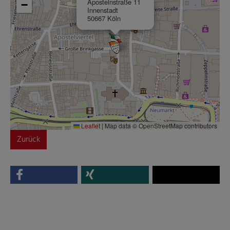
Apostelnstraße 11
−
Innenstadt
50667 Köln
Leaflet
|
Map data © OpenStreetMap contributors
Zurück