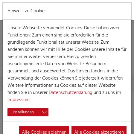
MENÜ
Hinweis zu Cookies
Unsere Webseite verwendet Cookies. Diese haben zwei
Funktionen: Zum einen sind sie erforderlich für die
grundlegende Funktionalität unserer Website. Zum
anderen können wir mit Hilfe der Cookies unsere Inhalte für
Sie immer weiter verbessern. Hierzu werden
VERANSTALTUNG
pseudonymisierte Daten von Website-Besuchern
gesammelt und ausgewertet. Das Einverständnis in die
Verwendung der Cookies können Sie jederzeit widerrufen.
Skip to main content
You are here:
Home
Session
Veranstaltungen
Veranstaltung
Weitere Informationen zu Cookies auf dieser Website
finden Sie in unserer
Datenschutzerklärung
und zu uns im
Impressum
.
Sweet Fastelovend#2
Einstellungen
11.02.2023 20:00
Veranstaltungen, Party
Alle Cookies ablehnen
Alle Cookies akzeptieren
Party der Große Kölner KG