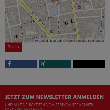
Leaflet
|
Map data © OpenStreetMap contributors
Zurück
JETZT ZUM NEWSLETTER ANMELDEN
UND ALLE NEUIGKEITEN VOM FESTKOMITEE KÖLNER
KARNEVAL ERFAHREN