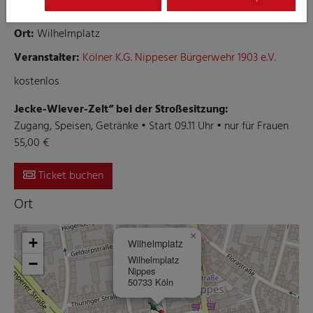
Straßensitzung der Nippeser Bürgerwehr 1903 e.V.
Ort:
Wilhelmplatz
Veranstalter:
Kölner K.G. Nippeser Bürgerwehr 1903 e.V.
kostenlos
Jecke-Wiever-Zelt“ bei der Stroßesitzung:
Zugang, Speisen, Getränke • Start 09.11 Uhr • nur für Frauen
55,00 €
Ticket buchen
Ort
×
+
Wilhelmplatz
Wilhelmplatz
−
Nippes
50733 Köln