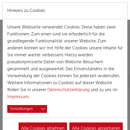
MENÜ
Hinweis zu Cookies
Unsere Webseite verwendet Cookies. Diese haben zwei
Funktionen: Zum einen sind sie erforderlich für die
grundlegende Funktionalität unserer Website. Zum
anderen können wir mit Hilfe der Cookies unsere Inhalte für
Sie immer weiter verbessern. Hierzu werden
VERANSTALTUNG
pseudonymisierte Daten von Website-Besuchern
gesammelt und ausgewertet. Das Einverständnis in die
Verwendung der Cookies können Sie jederzeit widerrufen.
Skip to main content
You are here:
Home
Session
Veranstaltungen
Veranstaltung
Weitere Informationen zu Cookies auf dieser Website
finden Sie in unserer
Datenschutzerklärung
und zu uns im
Impressum
.
Stroßesitzung op däm Wilhelmplatz 2024
Einstellungen
08.02.2024 09:11
Veranstaltungen, Kostümsitzung, Straßenkarneval
Alle Cookies ablehnen
Alle Cookies akzeptieren