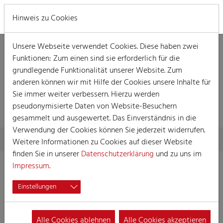
MENÜ
Hinweis zu Cookies
Unsere Webseite verwendet Cookies. Diese haben zwei
Funktionen: Zum einen sind sie erforderlich für die
grundlegende Funktionalität unserer Website. Zum
anderen können wir mit Hilfe der Cookies unsere Inhalte für
Sie immer weiter verbessern. Hierzu werden
VERANSTALTUNG
pseudonymisierte Daten von Website-Besuchern
gesammelt und ausgewertet. Das Einverständnis in die
Verwendung der Cookies können Sie jederzeit widerrufen.
Skip to main content
You are here:
Home
Session
Veranstaltungen
Veranstaltung
Weitere Informationen zu Cookies auf dieser Website
finden Sie in unserer
Datenschutzerklärung
und zu uns im
Impressum
.
Stippeföttche-Party für Botz un Röckche
Einstellungen
20.01.2024 19:00
Veranstaltungen, Party
Alle Cookies ablehnen
Alle Cookies akzeptieren
Stippeföttche-Party für Botz un Röckche der Große