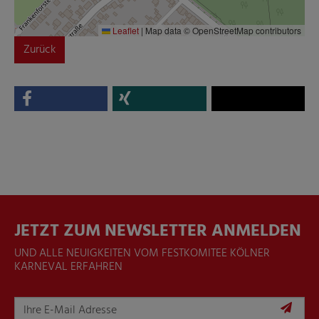
Leaflet
|
Map data © OpenStreetMap contributors
Zurück
JETZT ZUM NEWSLETTER ANMELDEN
UND ALLE NEUIGKEITEN VOM FESTKOMITEE KÖLNER
KARNEVAL ERFAHREN