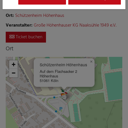
Höhenhauser KG Naaksühle 1949 e.V.
Ort:
Schützenheim Höhenhaus
Veranstalter:
Große Höhenhauser KG Naaksühle 1949 e.V.
Ticket buchen
Ort
×
+
Schützenheim Höhenhaus
Auf dem Flachsacker 2
−
Höhenhaus
51061 Köln