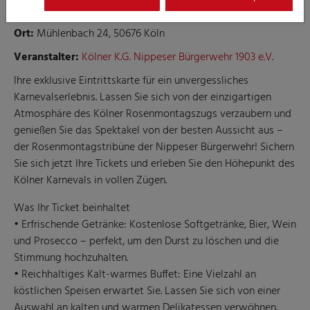
Tribüne der Nippeser Bürgerwehr 1903 e.V.
Ort:
Mühlenbach 24, 50676 Köln
Veranstalter:
Kölner K.G. Nippeser Bürgerwehr 1903 e.V.
Ihre exklusive Eintrittskarte für ein unvergessliches
Karnevalserlebnis. Lassen Sie sich von der einzigartigen
Atmosphäre des Kölner Rosenmontagszugs verzaubern und
genießen Sie das Spektakel von der besten Aussicht aus –
der Rosenmontagstribüne der Nippeser Bürgerwehr! Sichern
Sie sich jetzt Ihre Tickets und erleben Sie den Höhepunkt des
Kölner Karnevals in vollen Zügen.
Was Ihr Ticket beinhaltet
• Erfrischende Getränke: Kostenlose Softgetränke, Bier, Wein
und Prosecco – perfekt, um den Durst zu löschen und die
Stimmung hochzuhalten.
• Reichhaltiges Kalt-warmes Buffet: Eine Vielzahl an
köstlichen Speisen erwartet Sie. Lassen Sie sich von einer
Auswahl an kalten und warmen Delikatessen verwöhnen.