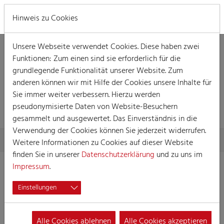
MENÜ
Hinweis zu Cookies
Unsere Webseite verwendet Cookies. Diese haben zwei
Funktionen: Zum einen sind sie erforderlich für die
grundlegende Funktionalität unserer Website. Zum
anderen können wir mit Hilfe der Cookies unsere Inhalte für
Sie immer weiter verbessern. Hierzu werden
VERANSTALTUNG
pseudonymisierte Daten von Website-Besuchern
gesammelt und ausgewertet. Das Einverständnis in die
Verwendung der Cookies können Sie jederzeit widerrufen.
Skip to main content
You are here:
Home
Session
Veranstaltungen
Veranstaltung
Weitere Informationen zu Cookies auf dieser Website
finden Sie in unserer
Datenschutzerklärung
und zu uns im
Impressum
.
Rosenmontagstribüne der Appelsinefunke
Einstellungen
03.03.2025 09:30
Veranstaltungen, Straßenkarneval, Karnevalszüge
Alle Cookies ablehnen
Alle Cookies akzeptieren