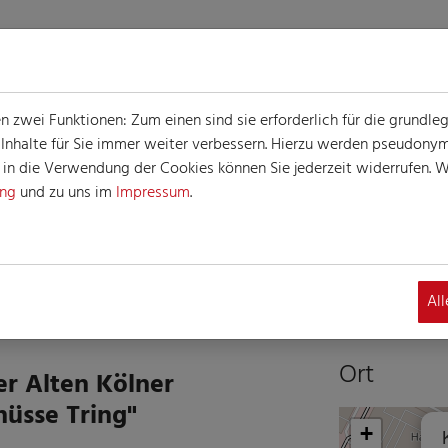
zwei Funktionen: Zum einen sind sie erforderlich für die grundle
e Inhalte für Sie immer weiter verbessern. Hierzu werden pseudon
n die Verwendung der Cookies können Sie jederzeit widerrufen. We
ung
und zu uns im
Impressum
.
G
altung
Al
Ort
r Alten Kölner
nüsse Tring"
+