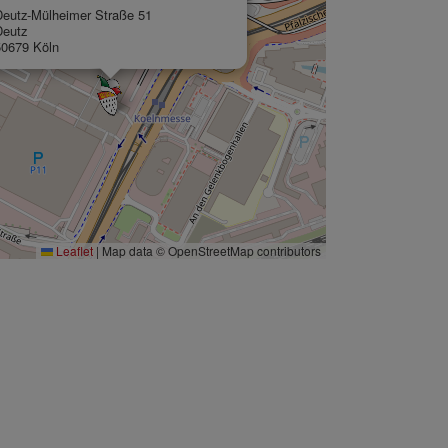
Deutz-Mülheimer Straße 51
Deutz
50679 Köln
Leaflet
|
Map data © OpenStreetMap contributors