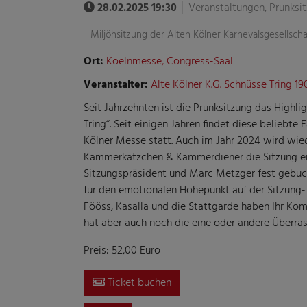
28.02.2025 19:30
Veranstaltungen, Prunksi
Miljöhsitzung der Alten Kölner Karnevalsgesellscha
Ort:
Koelnmesse, Congress-Saal
Veranstalter:
Alte Kölner K.G. Schnüsse Tring 190
Seit Jahrzehnten ist die Prunksitzung das Highli
Tring“. Seit einigen Jahren findet diese beliebte
Kölner Messe statt. Auch im Jahr 2024 wird wie
Kammerkätzchen & Kammerdiener die Sitzung eröf
Sitzungspräsident und Marc Metzger fest gebuch
für den emotionalen Höhepunkt auf der Sitzung- 
Fööss, Kasalla und die Stattgarde haben Ihr Ko
hat aber auch noch die eine oder andere Überras
Preis: 52,00 Euro
Ticket buchen