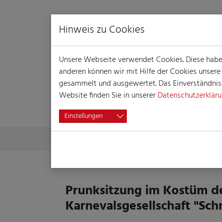
Hinweis zu Cookies
Unsere Webseite verwendet Cookies. Diese haben 
anderen können wir mit Hilfe der Cookies unser
gesammelt und ausgewertet. Das Einverständnis i
Website finden Sie in unserer
Datenschutzerklär
VERANSTALTUN
Einstellungen
Skip to main content
You are here:
Home
Session
Veranstaltungen
Veranst
Prunksitzung im Kostüm de
Karnevalsgesellschaft "Sch