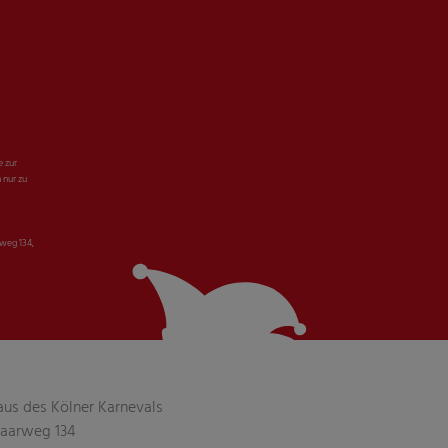
e zur
 nur zu
weg 134,
aus des Kölner Karnevals
aarweg 134