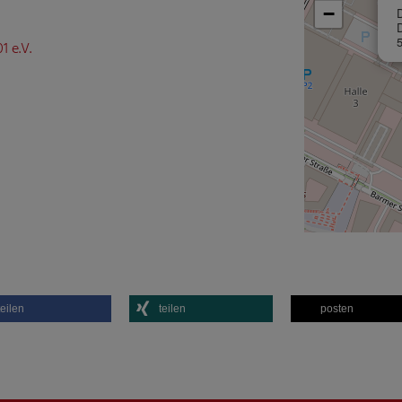
−
1 e.V.
teilen
teilen
posten