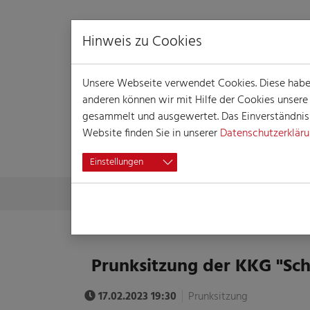
Hinweis zu Cookies
Unsere Webseite verwendet Cookies. Diese haben 
anderen können wir mit Hilfe der Cookies unser
gesammelt und ausgewertet. Das Einverständnis i
Website finden Sie in unserer
Datenschutzerklär
VERANSTALTUN
Einstellungen
Skip to main content
You are here:
Home
Session
Veranstaltungen
Veranst
Prunksitzung der KKG "Sch
17.02.2023 19:30
Prunksitzung