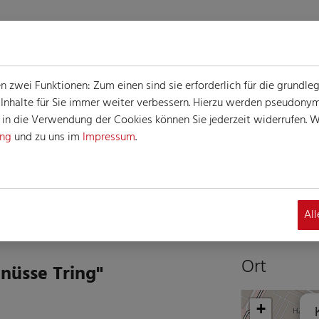
zwei Funktionen: Zum einen sind sie erforderlich für die grundle
e Inhalte für Sie immer weiter verbessern. Hierzu werden pseudon
n die Verwendung der Cookies können Sie jederzeit widerrufen. We
ung
und zu uns im
Impressum
.
G
altung
Al
Ort
nüsse Tring"
+