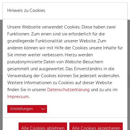
MENÜ
Hinweis zu Cookies
Unsere Webseite verwendet Cookies. Diese haben zwei
Funktionen: Zum einen sind sie erforderlich für die
grundlegende Funktionalität unserer Website. Zum
anderen können wir mit Hilfe der Cookies unsere Inhalte für
Sie immer weiter verbessern. Hierzu werden
VERANSTALTUNG
pseudonymisierte Daten von Website-Besuchern
gesammelt und ausgewertet. Das Einverständnis in die
Verwendung der Cookies können Sie jederzeit widerrufen.
Skip to main content
You are here:
Home
Session
Veranstaltungen
Veranstaltung
Weitere Informationen zu Cookies auf dieser Website
finden Sie in unserer
Datenschutzerklärung
und zu uns im
Impressum
.
Prunk- und Kostümsitzung
Einstellungen
20.01.2024 19:00
Veranstaltungen, Prunksitzung, Kostümsitzung
Alle Cookies ablehnen
Alle Cookies akzeptieren