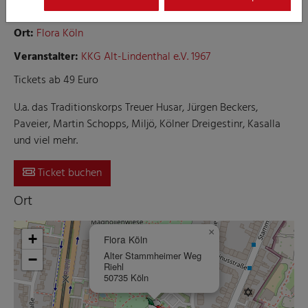
Prunk- und Kostümsitzung der KKG Alt Lindenthal e.V.
Ort:
Flora Köln
Veranstalter:
KKG Alt-Lindenthal e.V. 1967
Tickets ab 49 Euro
U.a. das Traditionskorps Treuer Husar, Jürgen Beckers,
Paveier, Martin Schopps, Miljö, Kölner Dreigestinr, Kasalla
und viel mehr.
Ticket buchen
Ort
×
+
Flora Köln
Alter Stammheimer Weg
−
Riehl
50735 Köln