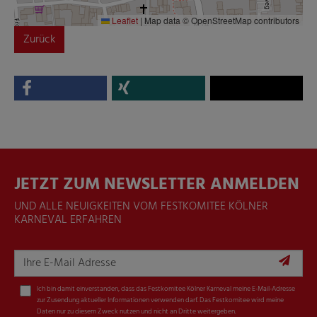
Leaflet
|
Map data © OpenStreetMap contributors
Zurück
JETZT ZUM NEWSLETTER ANMELDEN
UND ALLE NEUIGKEITEN VOM FESTKOMITEE KÖLNER
KARNEVAL ERFAHREN
Ich bin damit einverstanden, dass das Festkomitee Kölner Karneval meine E-Mail-Adresse
zur Zusendung aktueller Informationen verwenden darf. Das Festkomitee wird meine
Daten nur zu diesem Zweck nutzen und nicht an Dritte weitergeben.