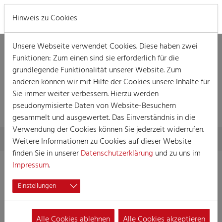
MENÜ
Hinweis zu Cookies
Unsere Webseite verwendet Cookies. Diese haben zwei
Funktionen: Zum einen sind sie erforderlich für die
grundlegende Funktionalität unserer Website. Zum
anderen können wir mit Hilfe der Cookies unsere Inhalte für
Sie immer weiter verbessern. Hierzu werden
VERANSTALTUNG
pseudonymisierte Daten von Website-Besuchern
gesammelt und ausgewertet. Das Einverständnis in die
Verwendung der Cookies können Sie jederzeit widerrufen.
Skip to main content
You are here:
Home
Session
Veranstaltungen
Veranstaltung
Weitere Informationen zu Cookies auf dieser Website
finden Sie in unserer
Datenschutzerklärung
und zu uns im
Impressum
.
Mess op Kölsch
Einstellungen
10.01.2027 10:00
Veranstaltungen, Gottesdienst
Alle Cookies ablehnen
Alle Cookies akzeptieren
Gottesdienst der Große Junkersdorfer Karnevals Gesellschaft