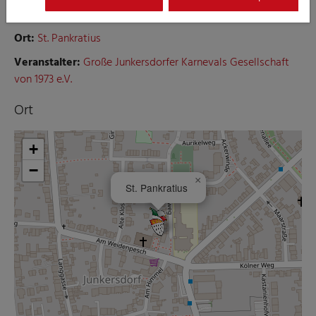
von 1973 e.V.
Ort:
St. Pankratius
Veranstalter:
Große Junkersdorfer Karnevals Gesellschaft
von 1973 e.V.
Ort
+
−
×
St. Pankratius