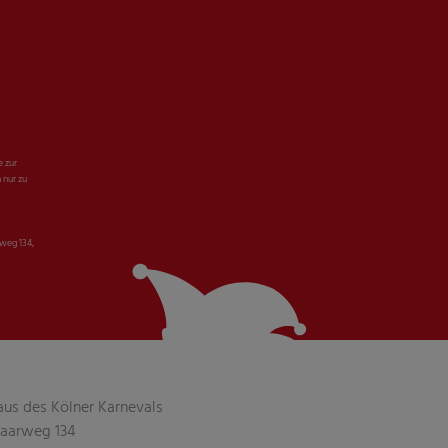
e zur
 nur zu
weg 134,
aus des Kölner Karnevals
aarweg 134