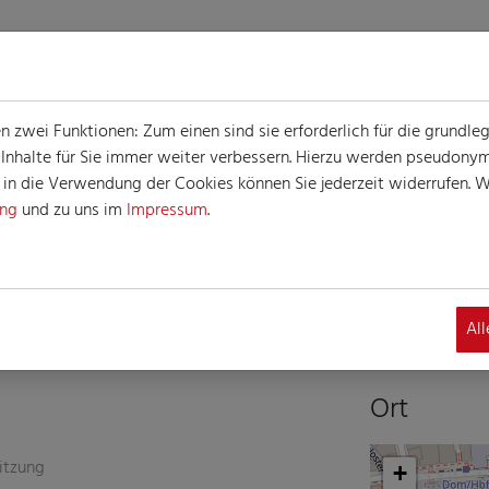
zwei Funktionen: Zum einen sind sie erforderlich für die grundle
e Inhalte für Sie immer weiter verbessern. Hierzu werden pseudon
n die Verwendung der Cookies können Sie jederzeit widerrufen. We
ung
und zu uns im
Impressum
.
G
altung
Al
Ort
itzung
+