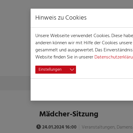
Hinweis zu Cookies
Unsere Webseite verwendet Cookies. Diese haben 
anderen können wir mit Hilfe der Cookies unser
gesammelt und ausgewertet. Das Einverständnis i
Website finden Sie in unserer
Datenschutzerklär
VERANSTALTUN
Einstellungen
Skip to main content
You are here:
Home
Session
Veranstaltungen
Veranst
Mädcher-Sitzung
24.01.2024 16:00
Veranstaltungen, Damens