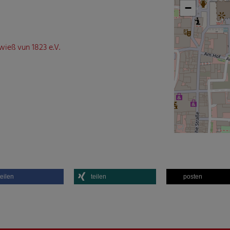
−
ieß vun 1823 e.V.
teilen
teilen
posten