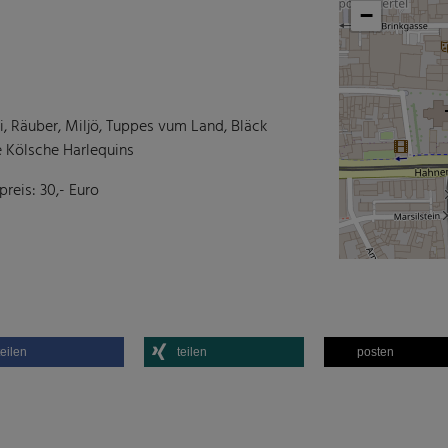
−
li, Räuber, Miljö, Tuppes vum Land, Bläck
 Kölsche Harlequins
reis: 30,- Euro
teilen
teilen
posten