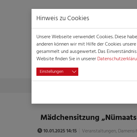
Hinweis zu Cookies
Unsere Webseite verwendet Cookies. Diese haben 
anderen können wir mit Hilfe der Cookies unser
gesammelt und ausgewertet. Das Einverständnis i
Website finden Sie in unserer
Datenschutzerklär
VERANSTALTUN
Einstellungen
Skip to main content
You are here:
Home
Session
Veranstaltungen
Veranst
Mädchensitzung „Nümaats
10.01.2025 14:15
Veranstaltungen, Damensi