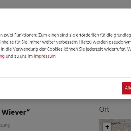
zwei Funktionen: Zum einen sind sie erforderlich für die grundle
e Inhalte für Sie immer weiter verbessern. Hierzu werden pseudon
n die Verwendung der Cookies können Sie jederzeit widerrufen. We
ung
und zu uns im
Impressum
.
G
altung
Al
Ort
 Wiever“
tzung
+