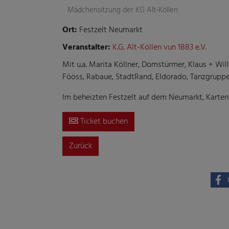
Mädchensitzung der KG Alt-Köllen
Ort:
Festzelt Neumarkt
Veranstalter:
K.G. Alt-Köllen vun 1883 e.V.
Mit u.a. Marita Köllner, Domstürmer, Klaus + Wil
Fööss, Rabaue, StadtRand, Eldorado, Tanzgruppe
Im beheizten Festzelt auf dem Neumarkt, Kartenp
Ticket buchen
Zurück