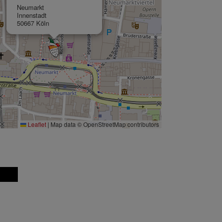
Neumarkt
Innenstadt
50667 Köln
Leaflet
|
Map data © OpenStreetMap contributors