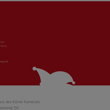
e zur
 nur zu
weg 134,
aus des Kölner Karnevals
aarweg 134