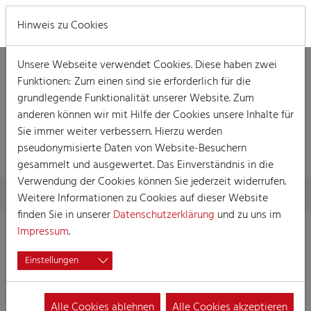
MENÜ
Hinweis zu Cookies
Unsere Webseite verwendet Cookies. Diese haben zwei
Funktionen: Zum einen sind sie erforderlich für die
grundlegende Funktionalität unserer Website. Zum
anderen können wir mit Hilfe der Cookies unsere Inhalte für
Sie immer weiter verbessern. Hierzu werden
VERANSTALTUNG
pseudonymisierte Daten von Website-Besuchern
gesammelt und ausgewertet. Das Einverständnis in die
Verwendung der Cookies können Sie jederzeit widerrufen.
Skip to main content
You are here:
Home
Session
Veranstaltungen
Veranstaltung
Weitere Informationen zu Cookies auf dieser Website
finden Sie in unserer
Datenschutzerklärung
und zu uns im
Impressum
.
Mädchensitzung
Einstellungen
03.01.2027 15:00
Veranstaltungen, Damensitzung
Alle Cookies ablehnen
Alle Cookies akzeptieren
Sitzung der KG Blau-Rot 1969 e.V. Köln-Dellbrück