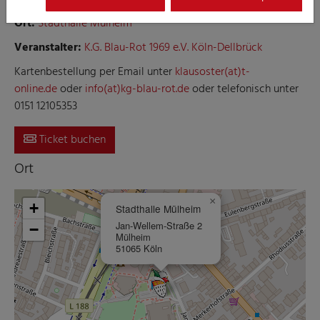
Ort:
Stadthalle Mülheim
Veranstalter:
K.G. Blau-Rot 1969 e.V. Köln-Dellbrück
Kartenbestellung per Email unter
klausoster(at)t-
online.de
oder
info(at)kg-blau-rot.de
oder telefonisch unter
0151 12105353
Ticket buchen
Ort
×
+
Stadthalle Mülheim
Jan-Wellem-Straße 2
−
Mülheim
51065 Köln