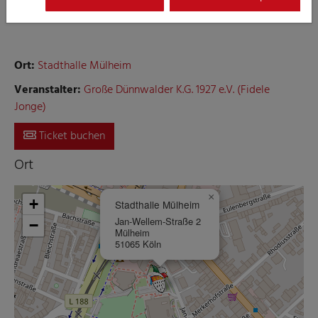
Jonge
Ort:
Stadthalle Mülheim
Veranstalter:
Große Dünnwalder K.G. 1927 e.V. (Fidele
Jonge)
Ticket buchen
Ort
×
+
Stadthalle Mülheim
Jan-Wellem-Straße 2
−
Mülheim
51065 Köln