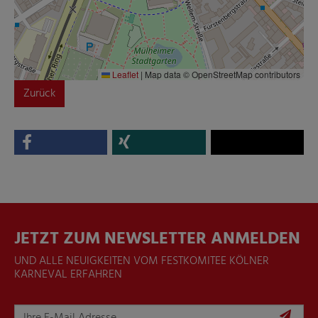
Leaflet
|
Map data © OpenStreetMap contributors
Zurück
JETZT ZUM NEWSLETTER ANMELDEN
UND ALLE NEUIGKEITEN VOM FESTKOMITEE KÖLNER
KARNEVAL ERFAHREN