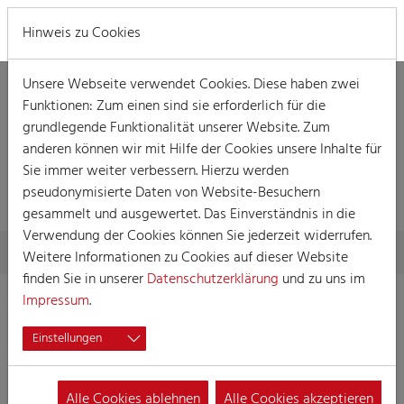
MENÜ
Hinweis zu Cookies
Unsere Webseite verwendet Cookies. Diese haben zwei
Funktionen: Zum einen sind sie erforderlich für die
grundlegende Funktionalität unserer Website. Zum
anderen können wir mit Hilfe der Cookies unsere Inhalte für
Sie immer weiter verbessern. Hierzu werden
VERANSTALTUNG
pseudonymisierte Daten von Website-Besuchern
gesammelt und ausgewertet. Das Einverständnis in die
Verwendung der Cookies können Sie jederzeit widerrufen.
Skip to main content
You are here:
Home
Session
Veranstaltungen
Veranstaltung
Weitere Informationen zu Cookies auf dieser Website
finden Sie in unserer
Datenschutzerklärung
und zu uns im
Impressum
.
Mädchensitzung
Einstellungen
18.01.2023 17:30
Veranstaltungen, Damensitzung
Alle Cookies ablehnen
Alle Cookies akzeptieren
Mädchensitzung der Große Dünnwalder KG 1927 e.V. Fidele