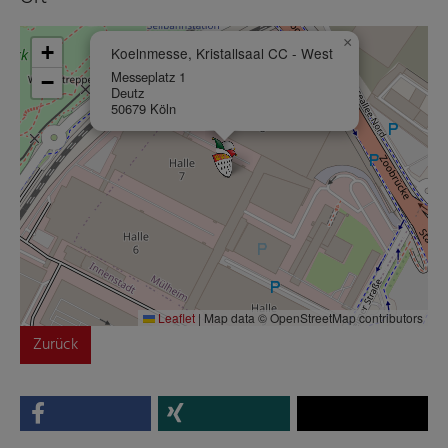
×
+
Koelnmesse, Kristallsaal CC - West
Messeplatz 1
−
Deutz
50679 Köln
Leaflet
|
Map data © OpenStreetMap contributors
Zurück