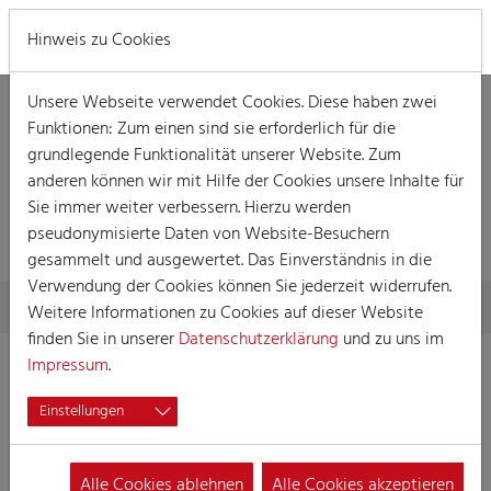
MENÜ
Hinweis zu Cookies
Unsere Webseite verwendet Cookies. Diese haben zwei
Funktionen: Zum einen sind sie erforderlich für die
grundlegende Funktionalität unserer Website. Zum
anderen können wir mit Hilfe der Cookies unsere Inhalte für
Sie immer weiter verbessern. Hierzu werden
VERANSTALTUNG
pseudonymisierte Daten von Website-Besuchern
gesammelt und ausgewertet. Das Einverständnis in die
Verwendung der Cookies können Sie jederzeit widerrufen.
Skip to main content
You are here:
Home
Session
Veranstaltungen
Veranstaltung
Weitere Informationen zu Cookies auf dieser Website
finden Sie in unserer
Datenschutzerklärung
und zu uns im
Impressum
.
Mädchensitzung
Einstellungen
04.01.2026 15:00
Veranstaltungen, Damensitzung
Alle Cookies ablehnen
Alle Cookies akzeptieren
Ort:
Koelnmesse, Kristallsaal CC - West