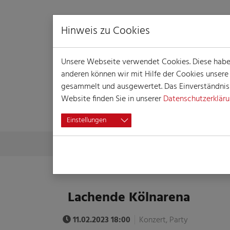
Hinweis zu Cookies
Unsere Webseite verwendet Cookies. Diese haben 
anderen können wir mit Hilfe der Cookies unser
gesammelt und ausgewertet. Das Einverständnis i
Website finden Sie in unserer
Datenschutzerklär
VERANSTALTUN
Einstellungen
Skip to main content
You are here:
Home
Session
Veranstaltungen
Veranst
Lachende Kölnarena
11.02.2023 18:00
Konzert, Party