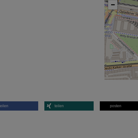
−
teilen
teilen
posten