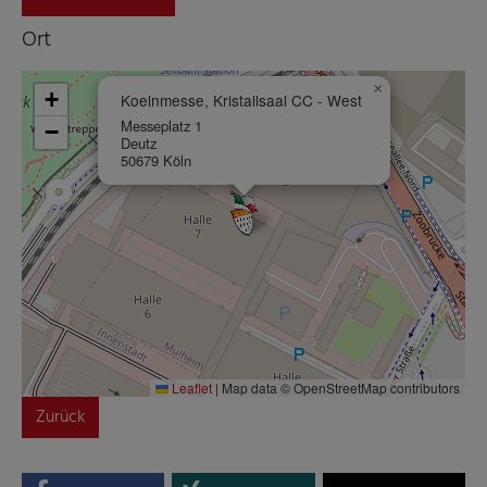
Ort
×
+
Koelnmesse, Kristallsaal CC - West
Messeplatz 1
−
Deutz
50679 Köln
Leaflet
|
Map data © OpenStreetMap contributors
Zurück