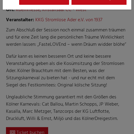
Ort:
Koelnmesse, Kristallsaal CC - West
Veranstalter:
KKG Stromlose Ader e.V. von 1937
Zum Abschluß der Session noch einmal zusammen träumen
und für eine Zeit lang die persönlichen Träume Wirklichkeit
werden lassen: „FasteLOVEnd – wenn Dräum widder blöhe“
Dafür kann es keinen besseren Ort und keine bessere
Veranstaltung geben als die Kosümsitzung der Stromlosen
Ader. Kölner Brauchtum mit dem Besten, was der
Sitzungskarneval zu bieten hat - und nur echt mit dem
Siegel des Festkomitees: Original kölsche Sitzung!
Unglaubliche Stimmung garantiert mit den Größen des
Kölner Karnevals: Cat Ballou, Martin Schopps, JP Weber,
Kasalla, Marc Metzger, Tanzcorps der KG Luftflotte,
Druckluft, Willi & Ernst, Miljö und das KölnerDreigestirn.
Ticket buchen