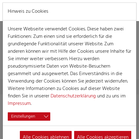
MENÜ
Hinweis zu Cookies
Unsere Webseite verwendet Cookies. Diese haben zwei
Funktionen: Zum einen sind sie erforderlich für die
grundlegende Funktionalität unserer Website. Zum
anderen können wir mit Hilfe der Cookies unsere Inhalte für
Sie immer weiter verbessern. Hierzu werden
VERANSTALTUNG
pseudonymisierte Daten von Website-Besuchern
gesammelt und ausgewertet. Das Einverständnis in die
Verwendung der Cookies können Sie jederzeit widerrufen.
Skip to main content
You are here:
Home
Session
Veranstaltungen
Veranstaltung
Weitere Informationen zu Cookies auf dieser Website
finden Sie in unserer
Datenschutzerklärung
und zu uns im
Impressum
.
Kostümsitzung der KKG Stromlose Ader
Einstellungen
01.03.2025 17:45
Veranstaltungen, Kostümsitzung
Alle Cookies ablehnen
Alle Cookies akzeptieren
Kostümsitzung der KKG Stromlose Ader e.V. von 1937