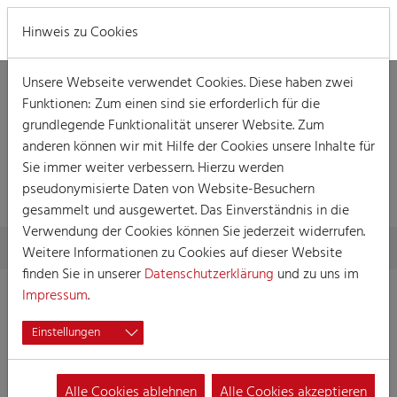
MENÜ
Hinweis zu Cookies
Unsere Webseite verwendet Cookies. Diese haben zwei
Funktionen: Zum einen sind sie erforderlich für die
grundlegende Funktionalität unserer Website. Zum
anderen können wir mit Hilfe der Cookies unsere Inhalte für
Sie immer weiter verbessern. Hierzu werden
VERANSTALTUNG
pseudonymisierte Daten von Website-Besuchern
gesammelt und ausgewertet. Das Einverständnis in die
Verwendung der Cookies können Sie jederzeit widerrufen.
Skip to main content
You are here:
Home
Session
Veranstaltungen
Veranstaltung
Weitere Informationen zu Cookies auf dieser Website
finden Sie in unserer
Datenschutzerklärung
und zu uns im
Impressum
.
Kostümsitzung
Einstellungen
02.02.2024 18:45
Veranstaltungen, Kostümsitzung
Alle Cookies ablehnen
Alle Cookies akzeptieren
Kostümsitzung des HandelsVertreterVerbandes Köln Bonn