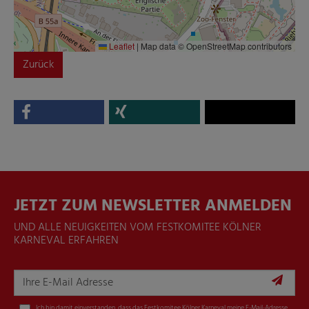
Leaflet
|
Map data © OpenStreetMap contributors
Zurück
JETZT ZUM NEWSLETTER ANMELDEN
UND ALLE NEUIGKEITEN VOM FESTKOMITEE KÖLNER
KARNEVAL ERFAHREN
Ich bin damit einverstanden, dass das Festkomitee Kölner Karneval meine E-Mail-Adresse