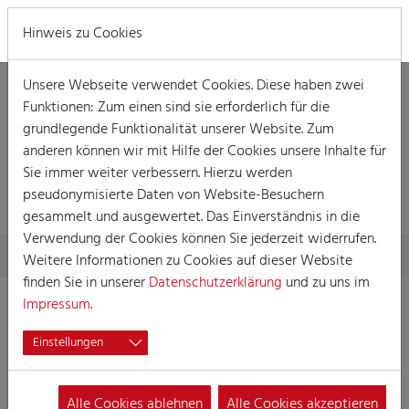
MENÜ
Hinweis zu Cookies
Unsere Webseite verwendet Cookies. Diese haben zwei
Funktionen: Zum einen sind sie erforderlich für die
grundlegende Funktionalität unserer Website. Zum
anderen können wir mit Hilfe der Cookies unsere Inhalte für
Sie immer weiter verbessern. Hierzu werden
VERANSTALTUNG
pseudonymisierte Daten von Website-Besuchern
gesammelt und ausgewertet. Das Einverständnis in die
Verwendung der Cookies können Sie jederzeit widerrufen.
Skip to main content
You are here:
Home
Session
Veranstaltungen
Veranstaltung
Weitere Informationen zu Cookies auf dieser Website
finden Sie in unserer
Datenschutzerklärung
und zu uns im
Impressum
.
Kostüm-Sitzung-NonStop
Einstellungen
26.02.2025 19:00
Veranstaltungen, Kostümsitzung
Alle Cookies ablehnen
Alle Cookies akzeptieren
Kostümsitzung der Kölsche Funke rut-wiess vun 1823 e.V.