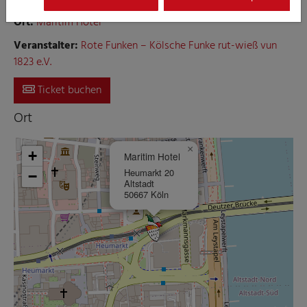
Ort:
Maritim Hotel
Veranstalter:
Rote Funken – Kölsche Funke rut-wieß vun
1823 e.V.
Ticket buchen
Ort
×
+
Maritim Hotel
Heumarkt 20
−
Altstadt
50667 Köln