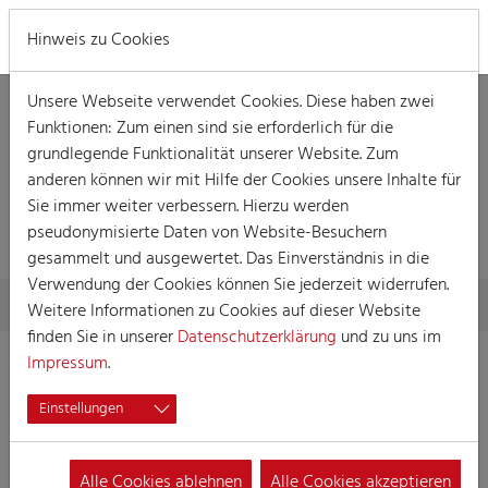
MENÜ
Hinweis zu Cookies
Unsere Webseite verwendet Cookies. Diese haben zwei
Funktionen: Zum einen sind sie erforderlich für die
grundlegende Funktionalität unserer Website. Zum
anderen können wir mit Hilfe der Cookies unsere Inhalte für
Sie immer weiter verbessern. Hierzu werden
VERANSTALTUNG
pseudonymisierte Daten von Website-Besuchern
gesammelt und ausgewertet. Das Einverständnis in die
Verwendung der Cookies können Sie jederzeit widerrufen.
Skip to main content
You are here:
Home
Session
Veranstaltungen
Veranstaltung
Weitere Informationen zu Cookies auf dieser Website
finden Sie in unserer
Datenschutzerklärung
und zu uns im
Impressum
.
JECKEDANZ
Einstellungen
27.01.2024 16:00
Veranstaltungen, Party
Alle Cookies ablehnen
Alle Cookies akzeptieren
Party der KG Köln-Rodenkirchen