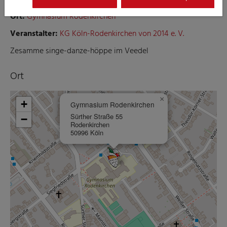
Ort:
Gymnasium Rodenkirchen
Veranstalter:
KG Köln-Rodenkirchen von 2014 e. V.
Zesamme singe-danze-höppe im Veedel
Ort
×
+
Gymnasium Rodenkirchen
Sürther Straße 55
−
Rodenkirchen
50996 Köln