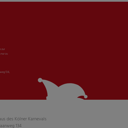
e zur
 nur zu
weg 134,
aus des Kölner Karnevals
aarweg 134