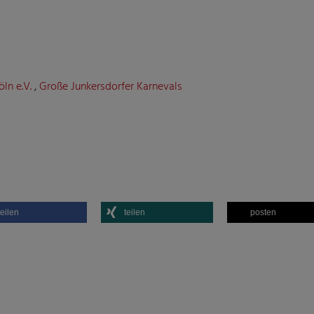
ln e.V.
,
Große Junkersdorfer Karnevals
teilen
teilen
posten