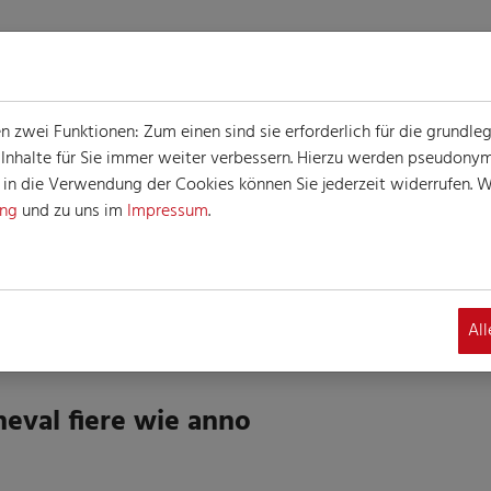
zwei Funktionen: Zum einen sind sie erforderlich für die grundle
e Inhalte für Sie immer weiter verbessern. Hierzu werden pseudon
n die Verwendung der Cookies können Sie jederzeit widerrufen. We
ung
und zu uns im
Impressum
.
G
altung
Al
eval fiere wie anno