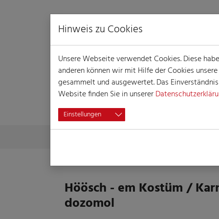
Hinweis zu Cookies
Unsere Webseite verwendet Cookies. Diese haben 
anderen können wir mit Hilfe der Cookies unser
gesammelt und ausgewertet. Das Einverständnis i
Website finden Sie in unserer
Datenschutzerklär
VERANSTALTUN
Einstellungen
Skip to main content
You are here:
Home
Session
Veranstaltungen
Veranst
Höösch - em Kostüm / Karn
dozomol