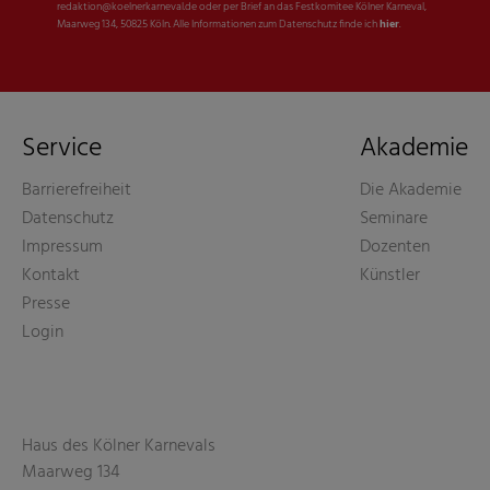
redaktion@koelnerkarneval.de oder per Brief an das Festkomitee Kölner Karneval,
Maarweg 134, 50825 Köln. Alle Informationen zum Datenschutz finde ich
hier
.
Service
Akademie
Barrierefreiheit
Die Akademie
Datenschutz
Seminare
Impressum
Dozenten
Kontakt
Künstler
Presse
Login
Haus des Kölner Karnevals
Maarweg 134