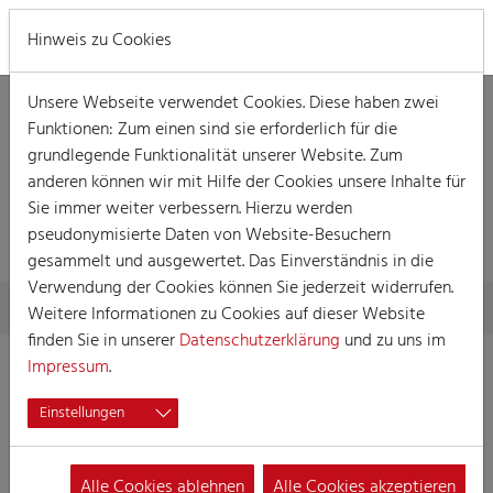
MENÜ
Hinweis zu Cookies
Unsere Webseite verwendet Cookies. Diese haben zwei
Funktionen: Zum einen sind sie erforderlich für die
grundlegende Funktionalität unserer Website. Zum
anderen können wir mit Hilfe der Cookies unsere Inhalte für
Sie immer weiter verbessern. Hierzu werden
VERANSTALTUNG
pseudonymisierte Daten von Website-Besuchern
gesammelt und ausgewertet. Das Einverständnis in die
Verwendung der Cookies können Sie jederzeit widerrufen.
Skip to main content
You are here:
Home
Session
Veranstaltungen
Veranstaltung
Weitere Informationen zu Cookies auf dieser Website
finden Sie in unserer
Datenschutzerklärung
und zu uns im
Impressum
.
Große Prunksitzung der Ehrengarde
Einstellungen
27.01.2023 19:45
Prunksitzung
Alle Cookies ablehnen
Alle Cookies akzeptieren
Ort:
Gürzenich