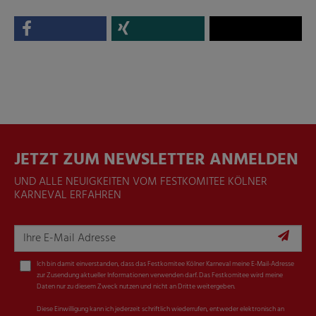
JETZT ZUM NEWSLETTER ANMELDEN
UND ALLE NEUIGKEITEN VOM FESTKOMITEE KÖLNER
KARNEVAL ERFAHREN
Ich bin damit einverstanden, dass das Festkomitee Kölner Karneval meine E-Mail-Adresse
zur Zusendung aktueller Informationen verwenden darf. Das Festkomitee wird meine
Daten nur zu diesem Zweck nutzen und nicht an Dritte weitergeben.
Diese Einwilligung kann ich jederzeit schriftlich wiederrufen, entweder elektronisch an