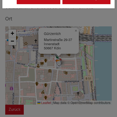
Veranstalter:
EhrenGarde der Stadt Köln e.V. 1902
Ort
×
+
Gürzenich
Martinstraße 29-37
−
Innenstadt
50667 Köln
Leaflet
|
Map data © OpenStreetMap contributors
Zurück