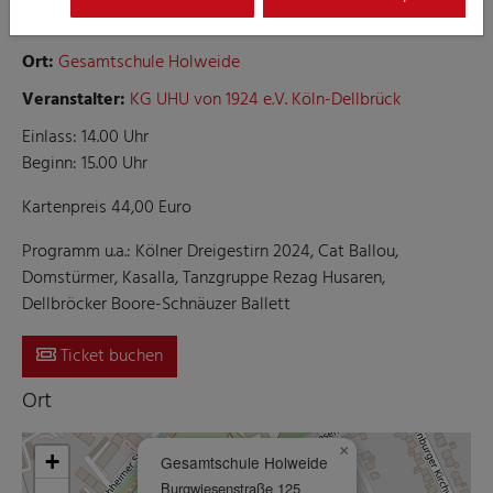
Mädchensitzung der KG UHU
Ort:
Gesamtschule Holweide
Veranstalter:
KG UHU von 1924 e.V. Köln-Dellbrück
Einlass: 14.00 Uhr
Beginn: 15.00 Uhr
Kartenpreis 44,00 Euro
Programm u.a.: Kölner Dreigestirn 2024, Cat Ballou,
Domstürmer, Kasalla, Tanzgruppe Rezag Husaren,
Dellbröcker Boore-Schnäuzer Ballett
Ticket buchen
Ort
×
+
Gesamtschule Holweide
Burgwiesenstraße 125