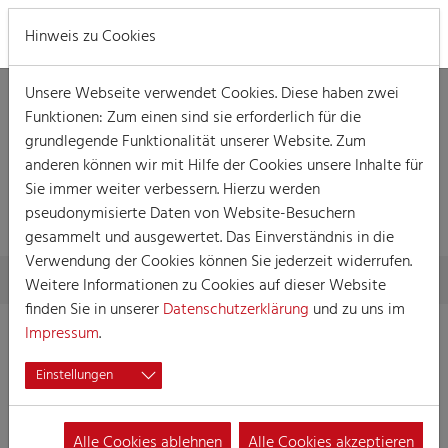
MENÜ
Hinweis zu Cookies
Unsere Webseite verwendet Cookies. Diese haben zwei
Funktionen: Zum einen sind sie erforderlich für die
grundlegende Funktionalität unserer Website. Zum
anderen können wir mit Hilfe der Cookies unsere Inhalte für
Sie immer weiter verbessern. Hierzu werden
VERANSTALTUNG
pseudonymisierte Daten von Website-Besuchern
gesammelt und ausgewertet. Das Einverständnis in die
Verwendung der Cookies können Sie jederzeit widerrufen.
Skip to main content
You are here:
Home
Session
Veranstaltungen
Veranstaltung
Weitere Informationen zu Cookies auf dieser Website
finden Sie in unserer
Datenschutzerklärung
und zu uns im
Impressum
.
Dellbröcker Boore-Sitzung nor för
Einstellungen
Weechter
21.01.2024 15:00
Veranstaltungen, Damensitzung
Alle Cookies ablehnen
Alle Cookies akzeptieren