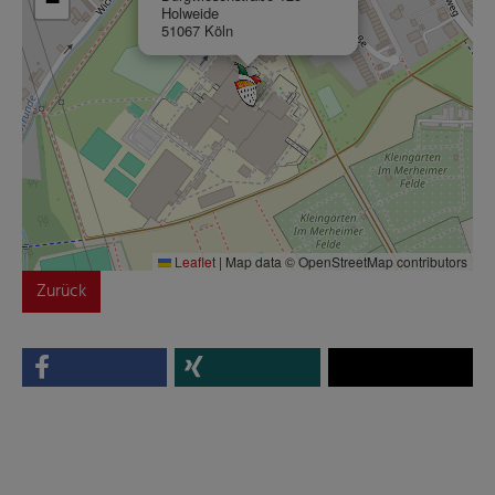
−
Holweide
51067 Köln
Leaflet
|
Map data © OpenStreetMap contributors
Zurück