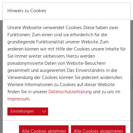
MENÜ
Hinweis zu Cookies
Unsere Webseite verwendet Cookies. Diese haben zwei
Funktionen: Zum einen sind sie erforderlich für die
grundlegende Funktionalität unserer Website. Zum
anderen können wir mit Hilfe der Cookies unsere Inhalte für
Sie immer weiter verbessern. Hierzu werden
VERANSTALTUNG
pseudonymisierte Daten von Website-Besuchern
gesammelt und ausgewertet. Das Einverständnis in die
Verwendung der Cookies können Sie jederzeit widerrufen.
Skip to main content
You are here:
Home
Session
Veranstaltungen
Veranstaltung
Weitere Informationen zu Cookies auf dieser Website
finden Sie in unserer
Datenschutzerklärung
und zu uns im
Impressum
.
Damensitzung der Prinzen-Garde
Einstellungen
17.01.2023 17:30
Damensitzung
Alle Cookies ablehnen
Alle Cookies akzeptieren
Ort:
Gürzenich