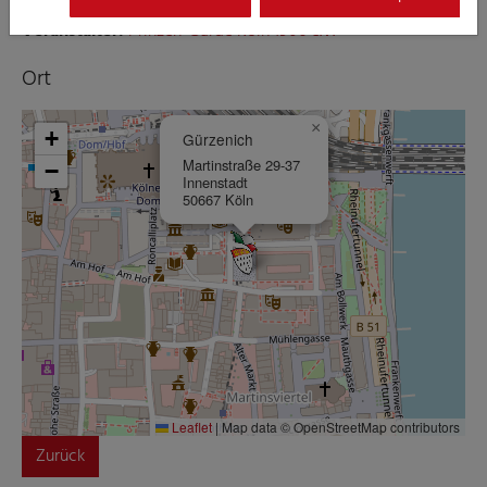
Veranstalter:
Prinzen-Garde Köln 1906 e.V.
Ort
×
+
Gürzenich
Martinstraße 29-37
−
Innenstadt
50667 Köln
Leaflet
|
Map data © OpenStreetMap contributors
Zurück