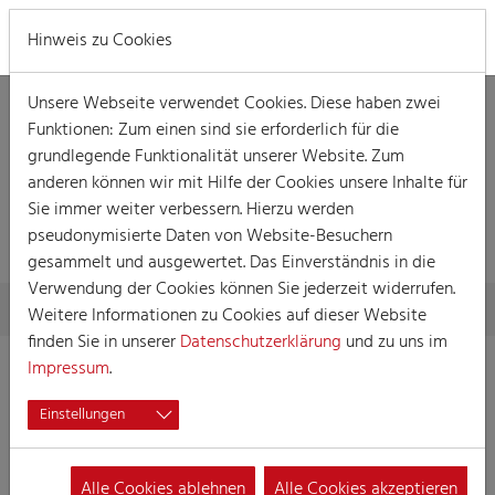
MENÜ
Hinweis zu Cookies
Unsere Webseite verwendet Cookies. Diese haben zwei
Funktionen: Zum einen sind sie erforderlich für die
grundlegende Funktionalität unserer Website. Zum
anderen können wir mit Hilfe der Cookies unsere Inhalte für
Sie immer weiter verbessern. Hierzu werden
VERANSTALTUNG
pseudonymisierte Daten von Website-Besuchern
gesammelt und ausgewertet. Das Einverständnis in die
Verwendung der Cookies können Sie jederzeit widerrufen.
Skip to main content
You are here:
Home
Session
Veranstaltungen
Veranstaltung
Weitere Informationen zu Cookies auf dieser Website
finden Sie in unserer
Datenschutzerklärung
und zu uns im
Impressum
.
Damensitzung der Ehrengarde
Einstellungen
17.01.2023 17:45
Damensitzung
Alle Cookies ablehnen
Alle Cookies akzeptieren
Ort:
Sartory, Großer Saal