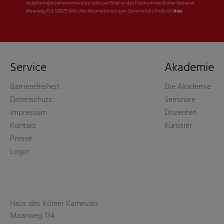
redaktion@koelnerkarneval.de oder per Brief an das Festkomitee Kölner Karneval,
Maarweg 134, 50825 Köln. Alle Informationen zum Datenschutz finde ich
hier
.
Service
Akademie
Barrierefreiheit
Die Akademie
Datenschutz
Seminare
Impressum
Dozenten
Kontakt
Künstler
Presse
Login
Haus des Kölner Karnevals
Maarweg 134