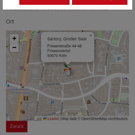
Veranstalter:
EhrenGarde der Stadt Köln e.V. 1902
Ort
×
+
Sartory, Großer Saal
Friesenstraße 44-48
−
Friesenviertel
50670 Köln
Leaflet
|
Map data © OpenStreetMap contributors
Zurück