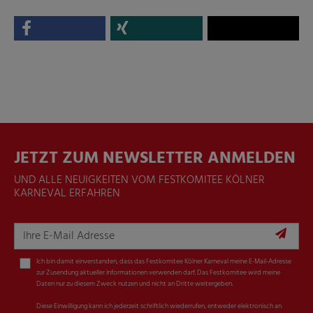
JETZT ZUM NEWSLETTER ANMELDEN
UND ALLE NEUIGKEITEN VOM FESTKOMITEE KÖLNER
KARNEVAL ERFAHREN
Ich bin damit einverstanden, dass das Festkomitee Kölner Karneval meine E-Mail-Adresse
zur Zusendung aktueller Informationen verwenden darf. Das Festkomitee wird meine
Daten nur zu diesem Zweck nutzen und nicht an Dritte weitergeben.
Diese Einwilligung kann ich jederzeit schriftlich wiederrufen, entweder elektronisch an