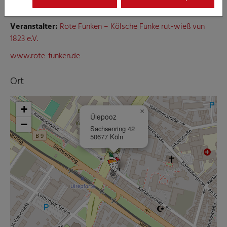
Ort:
Ülepooz
Veranstalter:
Rote Funken – Kölsche Funke rut-wieß vun
1823 e.V.
www.rote-funken.de
Ort
+
×
Ülepooz
−
Sachsenring 42
50677 Köln