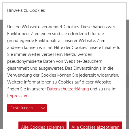
MENÜ
Hinweis zu Cookies
Unsere Webseite verwendet Cookies. Diese haben zwei
Funktionen: Zum einen sind sie erforderlich für die
grundlegende Funktionalität unserer Website. Zum
anderen können wir mit Hilfe der Cookies unsere Inhalte für
Sie immer weiter verbessern. Hierzu werden
VERANSTALTUNG
pseudonymisierte Daten von Website-Besuchern
gesammelt und ausgewertet. Das Einverständnis in die
Verwendung der Cookies können Sie jederzeit widerrufen.
Skip to main content
You are here:
Home
Session
Veranstaltungen
Veranstaltung
Weitere Informationen zu Cookies auf dieser Website
finden Sie in unserer
Datenschutzerklärung
und zu uns im
Impressum
.
Ausstellung: Zeichnungen Dieter
Einstellungen
Beumling der Roten Funken
28.10.2022 13:30
Sonstiges
Alle Cookies ablehnen
Alle Cookies akzeptieren