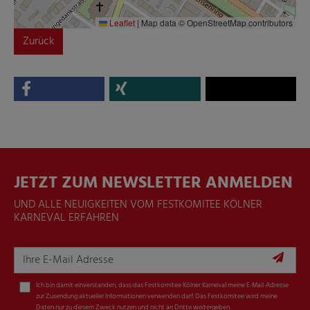
Leaflet
|
Map data © OpenStreetMap contributors
Zurück
JETZT ZUM NEWSLETTER ANMELDEN
UND ALLE NEUIGKEITEN VOM FESTKOMITEE KÖLNER
KARNEVAL ERFAHREN
Ich bin damit einverstanden, dass das Festkomitee Kölner Karneval meine E-Mail-Adresse
zur Zusendung aktueller Informationen verwenden darf. Das Festkomitee wird meine
Daten nur zu diesem Zweck nutzen und nicht an Dritte weitergeben.