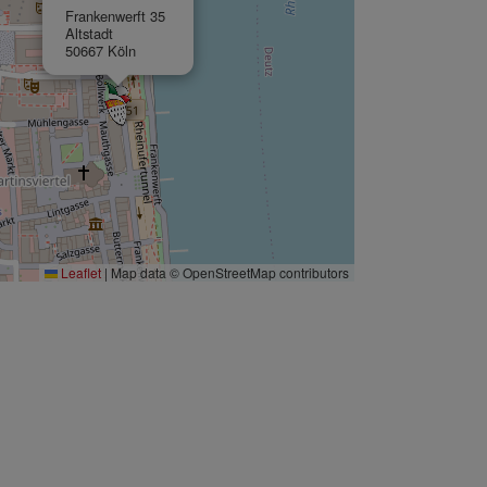
Frankenwerft 35
Altstadt
50667 Köln
Leaflet
|
Map data © OpenStreetMap contributors