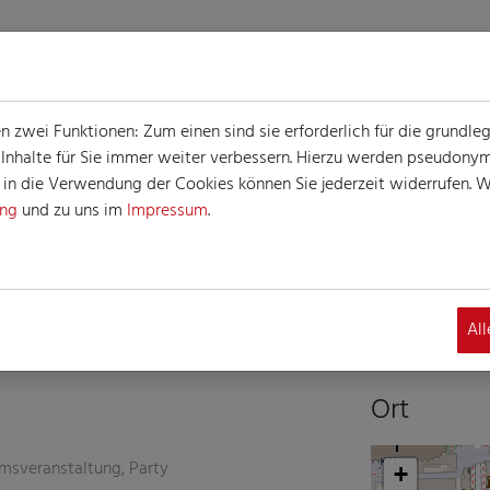
zwei Funktionen: Zum einen sind sie erforderlich für die grundle
e Inhalte für Sie immer weiter verbessern. Hierzu werden pseudon
n die Verwendung der Cookies können Sie jederzeit widerrufen. We
ung
und zu uns im
Impressum
.
G
altung
Al
Ort
msveranstaltung, Party
+