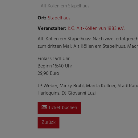
Alt-Köllen em Stapelhuus
Ort:
Stapelhaus
Veranstalter:
K.G. Alt-Köllen vun 1883 e.V.
Alt-Köllen em Stapelhuus: Nach zwei erfolgreic
zum dritten Mal: Alt Köllen em Stapelhuus. Mach
Einlass 15:11 Uhr
Beginn 16:40 Uhr
29,90 Euro
JP Weber, Micky Brühl, Marita Köllner, StadtRan
Harlequins, DJ Giovanni Luzi
Ticket buchen
Zurück