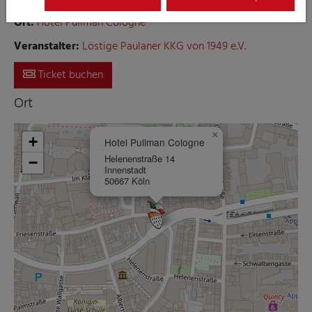
Ort:
Hotel Pullman Cologne
Veranstalter:
Löstige Paulaner KKG von 1949 e.V.
Ticket buchen
Ort
×
+
Hotel Pullman Cologne
Helenenstraße 14
−
Innenstadt
50667 Köln