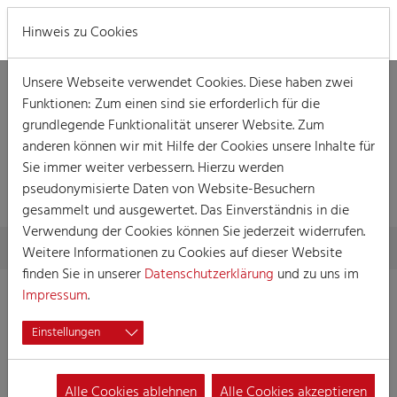
MENÜ
Hinweis zu Cookies
Unsere Webseite verwendet Cookies. Diese haben zwei
Funktionen: Zum einen sind sie erforderlich für die
grundlegende Funktionalität unserer Website. Zum
anderen können wir mit Hilfe der Cookies unsere Inhalte für
Sie immer weiter verbessern. Hierzu werden
VERANSTALTUNG
pseudonymisierte Daten von Website-Besuchern
gesammelt und ausgewertet. Das Einverständnis in die
Verwendung der Cookies können Sie jederzeit widerrufen.
Skip to main content
You are here:
Home
Session
Veranstaltungen
Veranstaltung
Weitere Informationen zu Cookies auf dieser Website
finden Sie in unserer
Datenschutzerklärung
und zu uns im
Impressum
.
After-Zoch-Party der KKG Löstige Paulaner
Einstellungen
03.03.2025 16:00
Veranstaltungen, Party
Alle Cookies ablehnen
Alle Cookies akzeptieren
Karnevalsparty der KKG Löstige Paulaner von 1949 e.V.